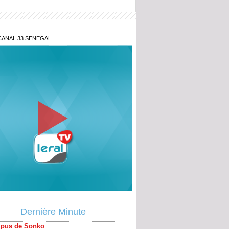
CANAL 33 SENEGAL
prenante révélation de Tange Ma Fall ex
 USA demasque les journalistes
pus de Sonko
Dernière Minute
prenante révélation de Tange Ahmed
et Me T'allais tirent sur le ministre
rhaman Diouf