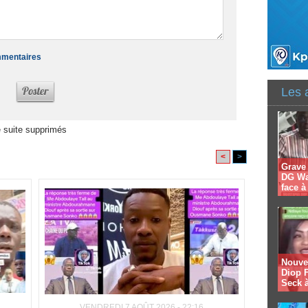
ommentaires
Les 
 suite supprimés
<
>
Grave
DG Wal
face 
Nouvel
Diop F
Seck à
VENDREDI 7 AOÛT 2026 - 22:16