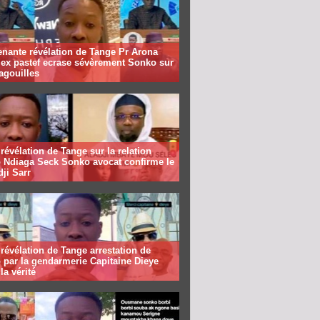
nante révélation de Tange Pr Arona
 ex pastef ecrase sévèrement Sonko sur
agouilles
révélation de Tange sur la relation
 Ndiaga Seck Sonko avocat confirme le
dji Sarr
révélation de Tange arrestation de
 par la gendarmerie Capitaine Dieye
la vérité