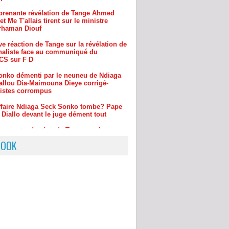
e réaction de Tange sur la révélation de
rnaliste face au communiqué du
S sur F D
onko démenti par le neuneu de Ndiaga
allou Dia-Maimouna Dieye corrigé-
listes corrompus
ffaire Ndiaga Seck Sonko tombe? Pape
 Diallo devant le juge dément tout
prenante réaction de Tange sur la
ue de Badara Gadiaga à Nit Doff de
sur sa démission
BOOK