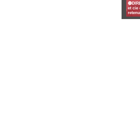
🔴DIR
et ci
retenu