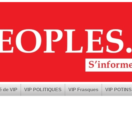
é de VIP
VIP POLITIQUES
VIP Frasques
VIP POTINS