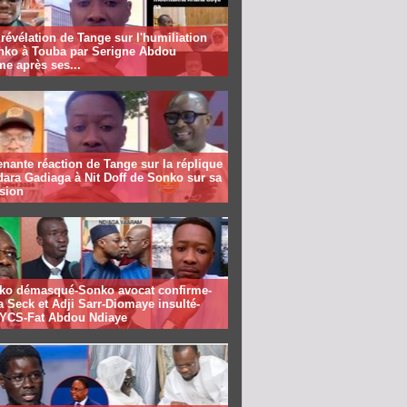
révélation de Tange sur l'humiliation
nko à Touba par Serigne Abdou
me après ses...
nante réaction de Tange sur la réplique
ara Gadiaga à Nit Doff de Sonko sur sa
sion
ko démasqué-Sonko avocat confirme-
 Seck et Adji Sarr-Diomaye insulté-
CS-Fat Abdou Ndiaye