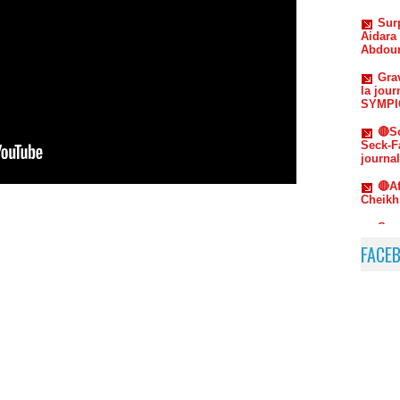
Grav
la jou
SYMPIC
🔴S
Seck-F
journa
🔴A
Cheikh
Sur
répliq
Sonko 
FACE