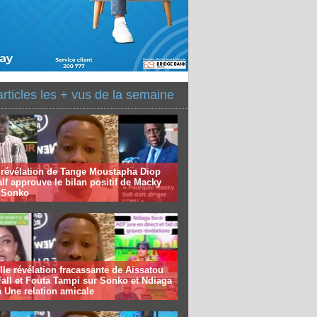
articles les + vus de la semaine
 révélation de Tange Moustapha Diop
f approuve le bilan positif de Macky
à Sonko
le révélation fracassante de Aissatou
all et Fouta Tampi sur Sonko et Ndiaga
 Une relation amicale