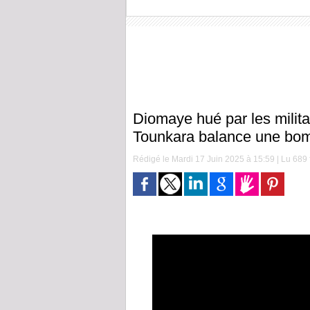
Diomaye hué par les milit
Tounkara balance une bom
Rédigé le Mardi 17 Juin 2025 à 15:59 | Lu 689 f