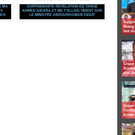
E MA
SURPRENANTE RÉVÉLATION DE TANGE
ES
AHMED AIDARA ET ME T'ALLAIS TIRENT SUR
NKO
LE MINISTRE ABDOURHAMAN DIOUF
Surpre
Niang
ses m
Grave 
Sonko
viol A
Grave 
Sonko
éclate 