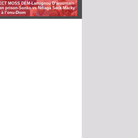
ECT MOSS DEM-Lamignou D’aroumain
e en prison-Sonko vs Ndiaga Seck-Macky
 à l’onu-Diom