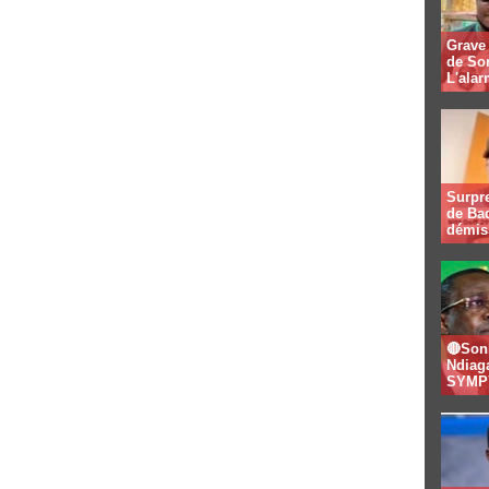
Grave 
de So
L'alar
Surpre
de Bad
démis
🔴Son
Ndiaga
SYMPY