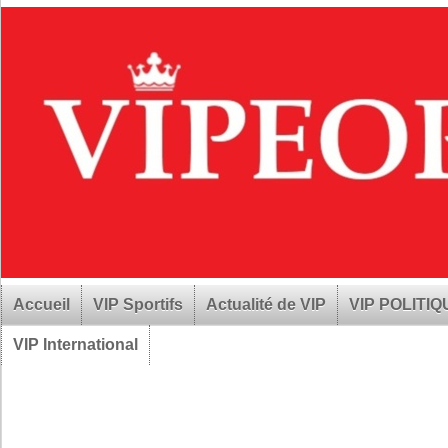
Accueil
VIP Sportifs
Actualité de VIP
VIP POLITI
VIP International