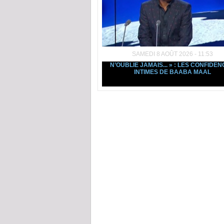
SAMEDI 8 AOÛT 2026 - 11:53
N’OUBLIE JAMAIS... » : LES CONFIDE
INTIMES DE BAABA MAAL