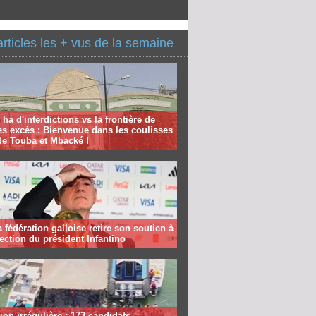
articles les + vus de la semaine
 ha d'interdictions vs la frontière de
es excès : Bienvenue dans les coulisses
de Touba et Mbacké !
la fédération galloise retire son soutien à
lection du président Infantino
ion irrégulière : 173 candidats