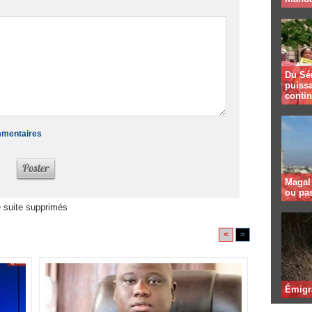
Du Sé
puissa
contin
ommentaires
Magal 
ou pa
 suite supprimés
<
>
Émigr