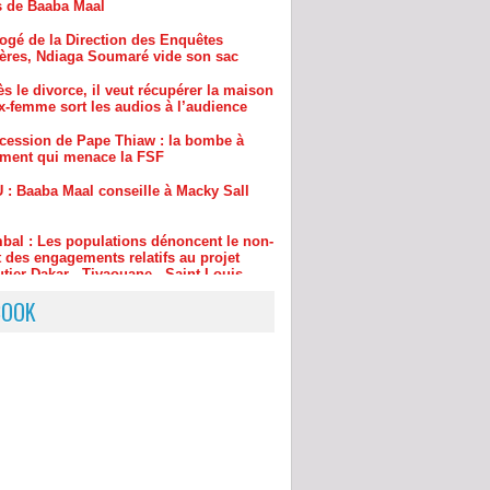
s le divorce, il veut récupérer la maison
x-femme sort les audios à l’audience
cession de Pape Thiaw : la bombe à
ement qui menace la FSF
 : Baaba Maal conseille à Macky Sall
bal : Les populations dénoncent le non-
 des engagements relatifs au projet
tier Dakar - Tivaouane - Saint-Louis
BOOK