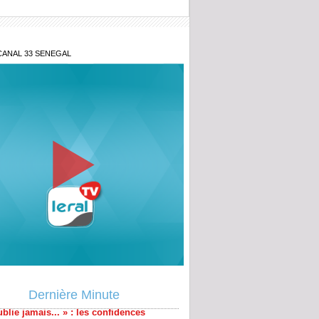
CANAL 33 SENEGAL
blie jamais... » : les confidences
s de Baaba Maal
Dernière Minute
ogé de la Direction des Enquêtes
ères, Ndiaga Soumaré vide son sac