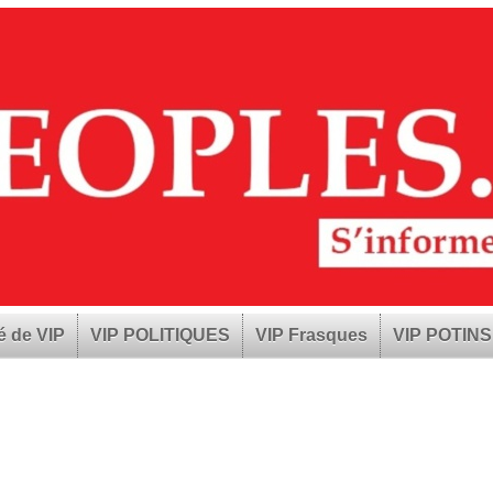
é de VIP
VIP POLITIQUES
VIP Frasques
VIP POTINS