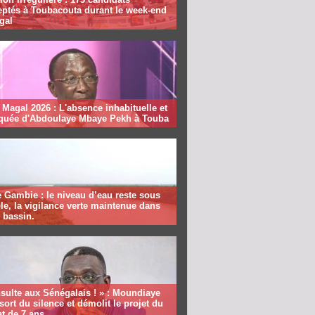
eptés à Toubacouta durant le week-end
gal
Magal 2026 : L'absence inhabituelle et
quée d'Abdoulaye Mbaye Pekh à Touba
 Gambie : le niveau d’eau reste sous
le, la vigilance verte maintenue dans
e bassin.
sulte aux Sénégalais ! » : Moundiaye
sort du silence et démolit le projet du
t de 7 ans