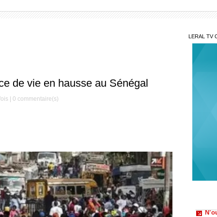
LERAL TV 
nce de vie en hausse au Sénégal
ois |
0
commentaire(s)
N’ou
intime
Lim
douani