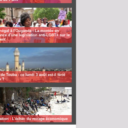
négal à l'Ouganda : La montée en
nce d'une législation anti-LGBT+ sur le
ent
de Touba : ce lundi 3 août est-il férié
s ?
ation : L'échec du mirage économique