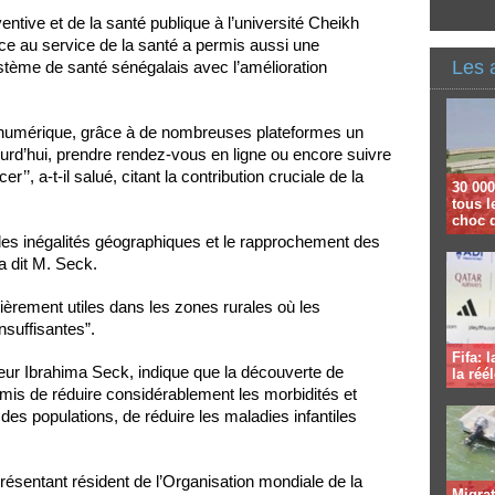
ntive et de la santé publique à l’université Cheikh
ce au service de la santé a permis aussi une
Les 
ystème de santé sénégalais avec l’amélioration
 numérique, grâce à de nombreuses plateformes un
urd’hui, prendre rendez-vous en ligne ou encore suivre
’’, a-t-il salué, citant la contribution cruciale de la
30 000
tous l
choc 
 des inégalités géographiques et le rapprochement des
a dit M. Seck.
ulièrement utiles dans les zones rurales où les
nsuffisantes”.
Fifa: 
seur Ibrahima Seck, indique que la découverte de
la réé
mis de réduire considérablement les morbidités et
 des populations, de réduire les maladies infantiles
ésentant résident de l’Organisation mondiale de la
Migrat