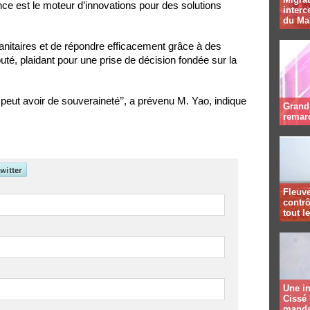
nce est le moteur d’innovations pour des solutions
interc
du Ma
anitaires et de répondre efficacement grâce à des
uté, plaidant pour une prise de décision fondée sur la
e peut avoir de souveraineté’’, a prévenu M. Yao, indique
Grand 
remar
Fleuve
contrô
tout l
Une in
Cissé 
manda