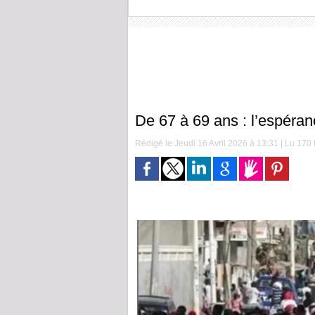
De 67 à 69 ans : l’espéra
Rédigé le Jeudi 16 Avril 2026 à 13:31 | Lu 170 f