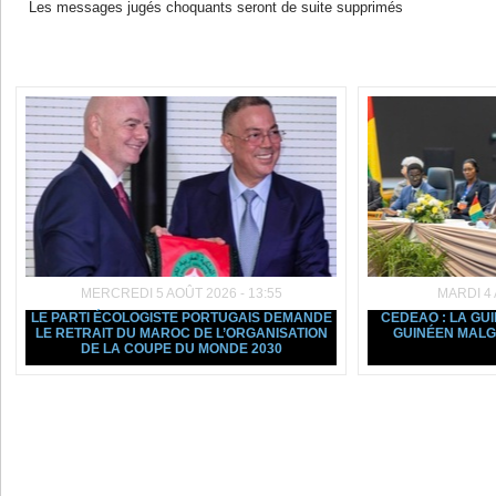
Les messages jugés choquants seront de suite supprimés
Dans la même rubrique :
MERCREDI 5 AOÛT 2026 - 13:55
MARDI 4 
LE PARTI ÉCOLOGISTE PORTUGAIS DEMANDE
CEDEAO : LA GU
LE RETRAIT DU MAROC DE L’ORGANISATION
GUINÉEN MALGR
DE LA COUPE DU MONDE 2030