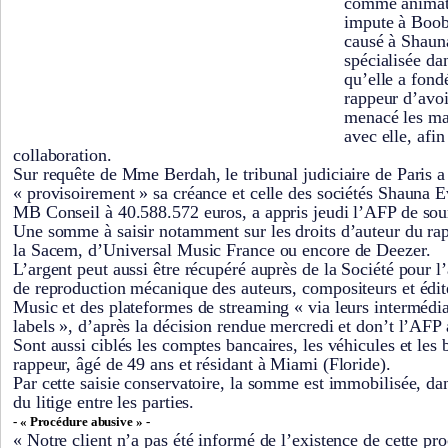
comme animatr
impute à Boob
causé à Shauna
spécialisée da
qu’elle a fond
rappeur d’avoi
menacé les mar
avec elle, afi
collaboration.
Sur requête de Mme Berdah, le tribunal judiciaire de Paris a
« provisoirement » sa créance et celle des sociétés Shauna E
MB Conseil à 40.588.572 euros, a appris jeudi l’AFP de sou
Une somme à saisir notamment sur les droits d’auteur du ra
la Sacem, d’Universal Music France ou encore de Deezer.
L’argent peut aussi être récupéré auprès de la Société pour l
de reproduction mécanique des auteurs, compositeurs et édi
Music et des plateformes de streaming « via leurs intermédia
labels », d’après la décision rendue mercredi et don’t l’AFP
Sont aussi ciblés les comptes bancaires, les véhicules et les 
rappeur, âgé de 49 ans et résidant à Miami (Floride).
Par cette saisie conservatoire, la somme est immobilisée, da
du litige entre les parties.
- « Procédure abusive » -
« Notre client n’a pas été informé de l’existence de cette pro