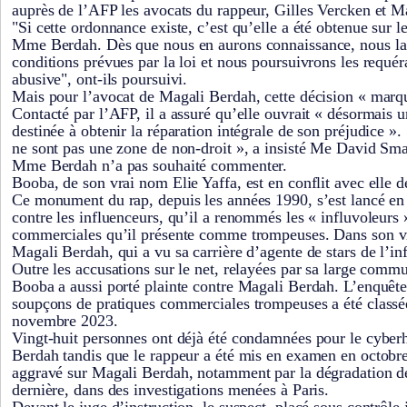
auprès de l’AFP les avocats du rappeur, Gilles Vercken et 
"Si cette ordonnance existe, c’est qu’elle a été obtenue sur 
Mme Berdah. Dès que nous en aurons connaissance, nous la 
conditions prévues par la loi et nous poursuivrons les requé
abusive", ont-ils poursuivi.
Mais pour l’avocat de Magali Berdah, cette décision « marq
Contacté par l’AFP, il a assuré qu’elle ouvrait « désormais u
destinée à obtenir la réparation intégrale de son préjudice »
ne sont pas une zone de non-droit », a insisté Me David Sma
Mme Berdah n’a pas souhaité commenter.
Booba, de son vrai nom Elie Yaffa, est en conflit avec elle d
Ce monument du rap, depuis les années 1990, s’est lancé en
contre les influenceurs, qu’il a renommés les « influvoleurs »
commerciales qu’il présente comme trompeuses. Dans son v
Magali Berdah, qui a vu sa carrière d’agente de stars de l’in
Outre les accusations sur le net, relayées par sa large com
Booba a aussi porté plainte contre Magali Berdah. L’enquête
soupçons de pratiques commerciales trompeuses a été classée
novembre 2023.
Vingt-huit personnes ont déjà été condamnées pour le cybe
Berdah tandis que le rappeur a été mis en examen en octobr
aggravé sur Magali Berdah, notamment par la dégradation de 
dernière, dans des investigations menées à Paris.