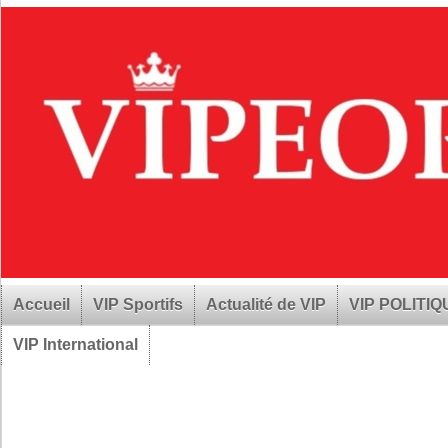
Accueil
VIP Sportifs
Actualité de VIP
VIP POLITI
VIP International