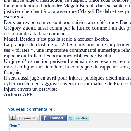
Devant le juge d’instruction, le suspect, placé sous contrôle j
toute « intention d’atteindre Magali Berdah dans sa santé ou 
justicier cherchant à « prouver que (Magali Berdah et ses pr
escrocs ».
Deux autres personnes sont poursuivies aux côtés du « Duc 
Grégory Zaoui, aussi connu par la justice comme l’un des pr
de la fraude à la taxe carbone.
Magali Berdah n’est pas la seule à accuser Booba.
La pratique du clash de « B2O » a pris une autre ampleur en
ses « pirates », une importante communauté numérique relay
rappeur ou trollant les personnes ciblées par Booba.
Un juge d’instruction parisien l’a ainsi mis en examen, en o
moral en ligne sur Demdem, la compagne du rappeur Gims, a
français.
Il sera aussi jugé en avril pour injures publiques discriminato
cyberharcèlement aggravé envers une journaliste de France T
injure envers un essayiste.
Auteur:
AFP
Nouveau commentaire :
Nom * :