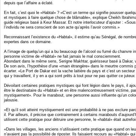
depuis que l’affaire a éclaté.
En fait, c’est quoi le «Habtal» ? «C’est un terme qui signifie pousser quelq
et mystiques à faire quelque chose de blâmable», explique Cheikh Ibrahim
guide religieux basé à Keur Massar. Et notre interlocuteur d’ajouter : «Sous
l’individu ne sera conscient de son acte qu’après l’avoir commis.»
Reconnaissant l’existence du «Habtal», il estime qu’au Sénégal, de nombr
expertes dans ce domaine.
A l’image de quelqu’un qui a bu beaucoup de l’alcool ou fumé du chanvre ind
personne victime de «Habtal» ne fait jamais le mal consciemment.
Abondant dans le même sens, Serigne Makhtar, guérisseur basé à Dakar, v
De son avis, l’hypothèse d’une «main étrangère» dans le meurtre commis p
écarter. «Le Port de Dakar est la vache laitière du pays et c’est un secteur
qui y travaillent, il y en a qui sont prêts à tout pour ne pas quitter ce juteux 
Dévoilant certaines pratiques mystiques qui font légion dans le pays, il ajo
être le destinataire du «Habtal» et en être malencontreusement victime, pa
mystiquement». Pour le marabout, une personne aussi influente qu’un colo
jalousie.
«Et qu’il soit atteint mystiquement est une probabilité à ne pas exclure parc
il. Par ailleurs, il précise que contrairement à certains marabouts d’aujourd
utilisent cette pratique pour détruire une personne, le «habtal» était autref
«Dans les villages, les anciens n’utilisaient cette pratique que quand on leur 
n’avaient pas la possibilité de riposter. Ils faisaient recours au «Habtal» q