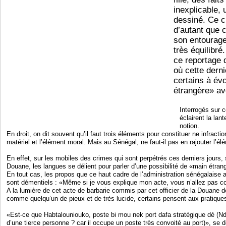
inexplicable, 
dessiné. Ce c
d’autant que c
son entourag
très équilibré
ce reportage 
où cette derni
certains à év
étrangère» av
Interrogés sur c
éclairent la lan
notion.
En droit, on dit souvent qu’il faut trois éléments pour constituer ne infractio
matériel et l’élément moral. Mais au Sénégal, ne faut-il pas en rajouter l’él
En effet, sur les mobiles des crimes qui sont perpétrés ces derniers jours, 
Douane, les langues se délient pour parler d’une possibilité de «main étran
En tout cas, les propos que ce haut cadre de l’administration sénégalaise au
sont démentiels : «Même si je vous explique mon acte, vous n’allez pas 
A la lumière de cet acte de barbarie commis par cet officier de la Douane d
comme quelqu’un de pieux et de très lucide, certains pensent aux pratique
«Est-ce que Habtalouniouko, poste bi mou nek port dafa stratégique dé (Ndlr
d’une tierce personne ? car il occupe un poste très convoité au port)», se