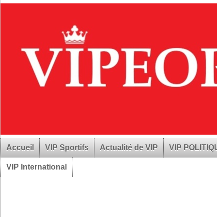
Accueil
VIP Sportifs
Actualité de VIP
VIP POLITI
VIP International