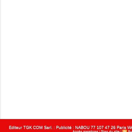
Editeur TGK COM Sarl. : Publicité : NABOU 77 107 47 26 Paris
Accès membres
|
Plan du site
|
Sy