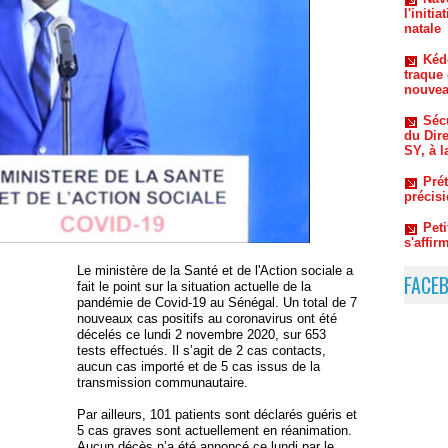
Kéd
traque 
nouvea
Sécu
du Dir
SY, à l
Prét
précis
Pet
s'affi
économ
Du 
coulis
Thiaw 
Le ministère de la Santé et de l'Action sociale a
FACE
fait le point sur la situation actuelle de la
pandémie de Covid-19 au Sénégal. Un total de 7
nouveaux cas positifs au coronavirus ont été
décelés ce lundi 2 novembre 2020, sur 653
tests effectués. Il s’agit de 2 cas contacts,
aucun cas importé et de 5 cas issus de la
transmission communautaire.
Par ailleurs, 101 patients sont déclarés guéris et
5 cas graves sont actuellement en réanimation.
Aucun décès n’a été annoncé ce lundi par le