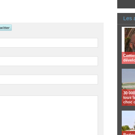
Les 
Comme
dével
30 000
tous l
choc 
Podor 