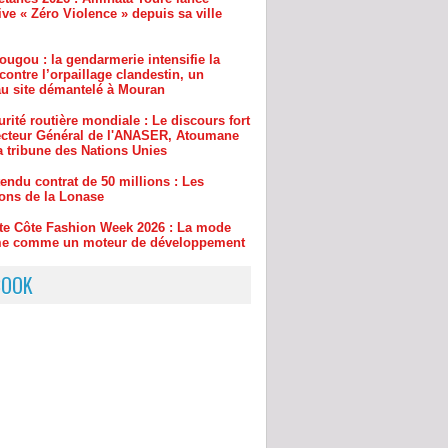
ougou : la gendarmerie intensifie la
contre l’orpaillage clandestin, un
u site démantelé à Mouran
rité routière mondiale : Le discours fort
ecteur Général de l'ANASER, Atoumane
a tribune des Nations Unies
endu contrat de 50 millions : Les
ions de la Lonase
ite Côte Fashion Week 2026 : La mode
rme comme un moteur de développement
ique et social
drame familial à l'urgence absolue : Les
ses du projet « 221 » d'Amadou Abdou
pour sauver des vies en 60 secondes
BOOK