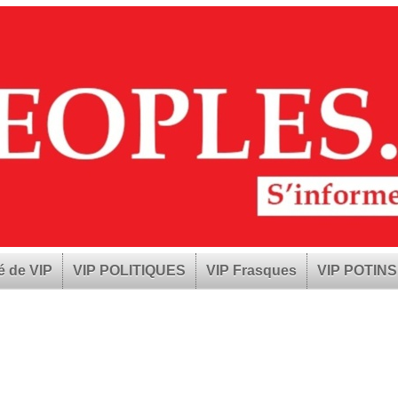
é de VIP
VIP POLITIQUES
VIP Frasques
VIP POTINS