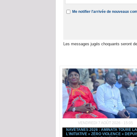
Me notifier l'arrivée de nouveaux c
Les messages jugés choquants seront de
Dans la même rubrique :
VENDREDI 7 AOÛT 2026 - 15:05
NAVÉTANES 2026 : AMINATA TOURÉ L
L'INITIATIVE « ZÉRO VIOLENCE » DEPUI