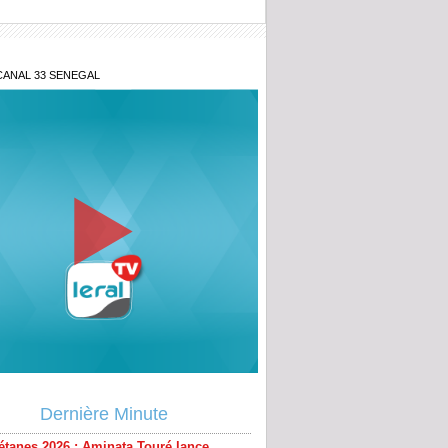
CANAL 33 SENEGAL
étanes 2026 : Aminata Touré lance
ative « Zéro Violence » depuis sa ville
Dernière Minute