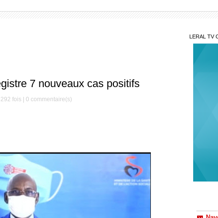
LERAL TV 
gistre 7 nouveaux cas positifs
292 fois |
0
commentaire(s)
Nav
l'initi
natale