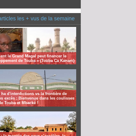
articles les + vus de la semaine
nt le Grand Magal peut financer le
oppement de Touba » (Touba Ca Kanam)
 ha d'interdictions vs la frontière de
es excès : Bienvenue dans les coulisses
de Touba et Mbacké !
: la montée des eaux s’accélère, le