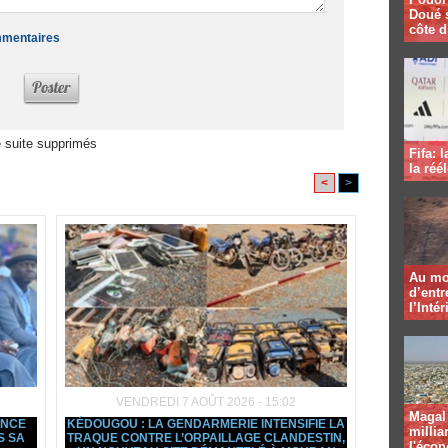
Doué 
côte d
ommentaires
 suite supprimés
Fifa: 
la réé
<
>
Au mo
d’entr
l’Intér
VENDREDI 7 AOÛT 2026 - 15:02
Magal 
ANCE
KÉDOUGOU : LA GENDARMERIE INTENSIFIE LA
millia
S SA
TRAQUE CONTRE L’ORPAILLAGE CLANDESTIN,
l'éco