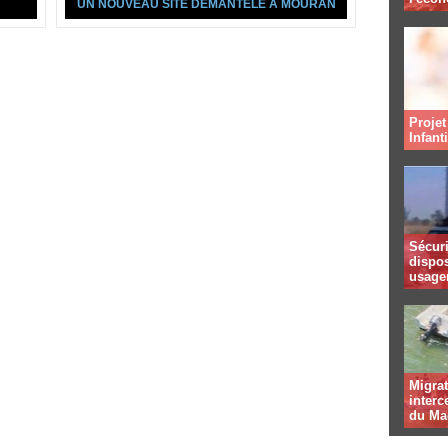
UN NOUVEAU SITE DÉMANTELÉ À MOURAN
Projet
Infant
Sécuri
dispos
usager
Migrat
interc
du Ma