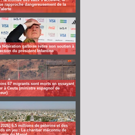
se rapproche dangereusement de la
’alerte
la fédération galloise retire son soutien à
lection du président Infantino
ins 67 migrants sont morts en essayant
er à Ceuta (ministre espagnol de
ieur)
2026] 6,5 millions de pèlerins et des
rds en jeu : Le chantier méconnu de
nomie du Magal