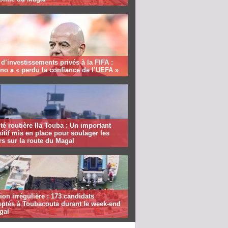
 d’investissements privés à la FIFA :
ino a « perdu la confiance de l’UEFA »
té routière Ila Touba : Un important
itif mis en place pour soulager les
s sur la route du Magal
ion irrégulière : 173 candidats
eptés à Toubacouta durant le week-end
gal