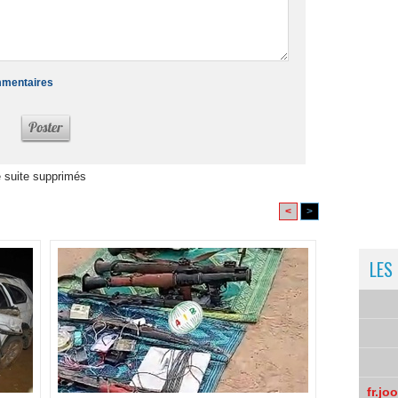
ommentaires
 suite supprimés
<
>
LES
fr.jo