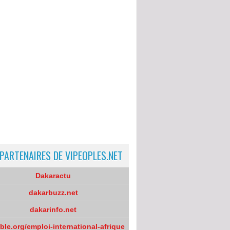
 PARTENAIRES DE VIPEOPLES.NET
Dakaractu
dakarbuzz.net
dakarinfo.net
oble.org/emploi-international-afrique