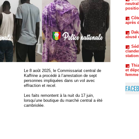
Côte
après d
Dak
abusé 
Séd
clandes
station
Thi
et dépo
femme 
Le 8 août 2025, le Commissariat central de
Kaffrine a procédé à l’arrestation de sept
personnes impliquées dans un vol avec
effraction et recel.
FACE
Les faits remontent à la nuit du 17 juin,
lorsqu’une boutique du marché central a été
cambriolée.