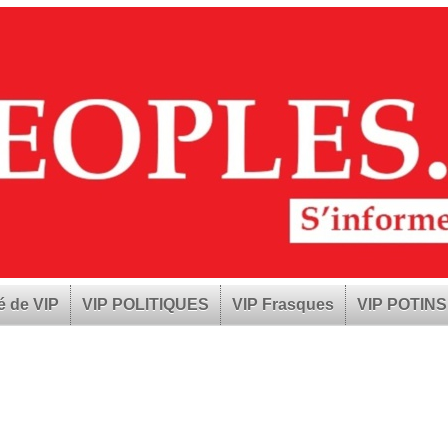
é de VIP
VIP POLITIQUES
VIP Frasques
VIP POTINS