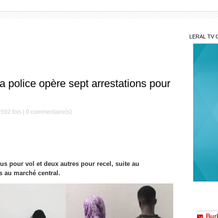
LERAL TV 
 la police opère sept arrestations pour
592 fois |
0
commentaire(s)
dus pour vol et deux autres pour recel, suite au
 au marché central.
Kéb
trois b
Burk
neutral
positio