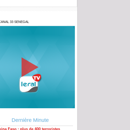
CANAL 33 SENEGAL
émer : un accident fait deux morts et
lessés
ina Faso : plus de 400 terroristes
Dernière Minute
isés lors d'attaques contre plusieurs
ns militaires