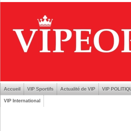
Accueil
VIP Sportifs
Actualité de VIP
VIP POLITI
VIP International