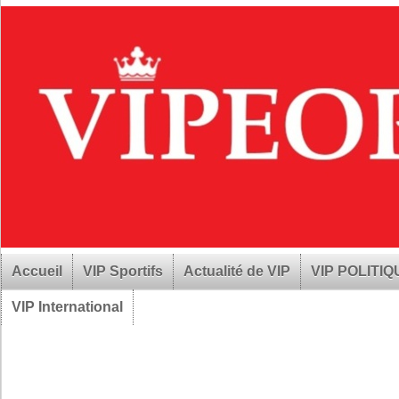
Accueil
VIP Sportifs
Actualité de VIP
VIP POLITI
VIP International