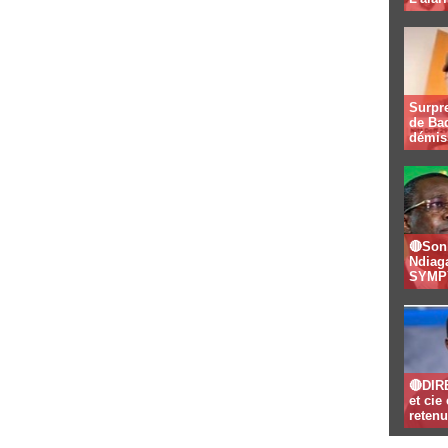
Surpre
de Bad
démis
🔴Son
Ndiaga
SYMPY
🔴DIR
et ci
retenu