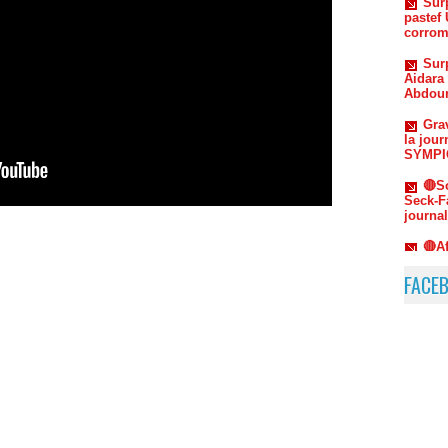
Sur
Aidara 
Abdou
Grav
la jou
SYMPIC
🔴S
Seck-F
journa
🔴A
Cheikh
Sur
répliq
FACE
Sonko 