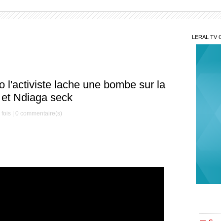
LERAL TV 
l'activiste lache une bombe sur la
 et Ndiaga seck
fois |
0
commentaire(s)
Sur
pastef
corrom