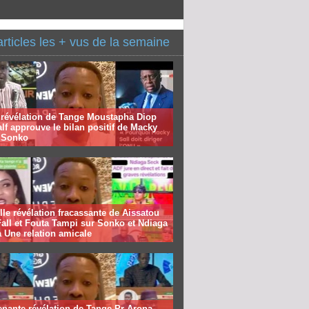
articles les + vus de la semaine
 révélation de Tange Moustapha Diop
f approuve le bilan positif de Macky
à Sonko
le révélation fracassante de Aissatou
all et Fouta Tampi sur Sonko et Ndiaga
 Une relation amicale
nante révélation de Tange Pr Arona