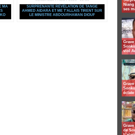
Niang
E MA
SURPRENANTE RÉVÉLATION DE TANGE
ses m
ES
AHMED AIDARA ET ME T'ALLAIS TIRENT SUR
NKO
LE MINISTRE ABDOURHAMAN DIOUF
Grave 
Sonko
viol A
Grave 
Sonko
éclate 
Grave 
de So
L'alar