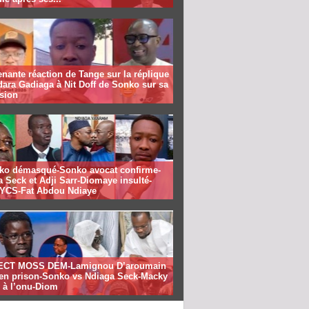
nante réaction de Tange sur la réplique
ara Gadiaga à Nit Doff de Sonko sur sa
sion
ko démasqué-Sonko avocat confirme-
 Seck et Adji Sarr-Diomaye insulté-
CS-Fat Abdou Ndiaye
ECT MOSS DEM-Lamignou D’aroumain
e en prison-Sonko vs Ndiaga Seck-Macky
 à l’onu-Diom