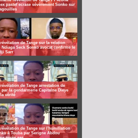
 ex pastef ecrase sévèrement Sonko sur
agouilles
révélation de Tange sur la relation
 Ndiaga Seck Sonko avocat confirme le
dji Sarr
révélation de Tange arrestation de
 par la gendarmerie Capitaine Dieye
la vérité
révélation de Tange sur l'humiliation
nko à Touba par Serigne Abdou
me après ses...