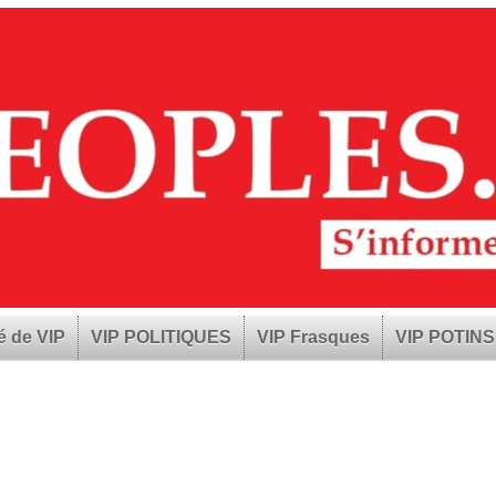
é de VIP
VIP POLITIQUES
VIP Frasques
VIP POTINS