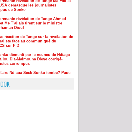
prenante révélation de Tange Ahmed
et Me T'allais tirent sur le ministre
rhaman Diouf
e réaction de Tange sur la révélation de
rnaliste face au communiqué du
S sur F D
onko démenti par le neuneu de Ndiaga
allou Dia-Maimouna Dieye corrigé-
listes corrompus
ffaire Ndiaga Seck Sonko tombe? Pape
 Diallo devant le juge dément tout
prenante réaction de Tange sur la
ue de Badara Gadiaga à Nit Doff de
BOOK
sur sa démission