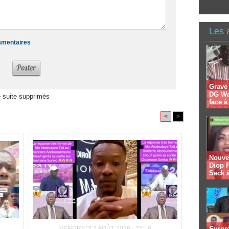
Les 
ommentaires
Grave
DG Wal
 suite supprimés
face 
<
>
Nouvel
Diop F
Seck à
VENDREDI 7 AOÛT 2026 - 22:16
Surpre