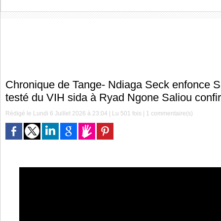
Chronique de Tange- Ndiaga Seck enfonce 
testé du VIH sida à Ryad Ngone Saliou confi
Rédigé le Lundi 6 Juillet 2026 à 23:04 | Lu 501 fois |
1
commentaire(s)