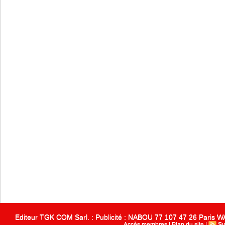
Editeur TGK COM Sarl. : Publicité : NABOU 77 107 47 26 Paris
Accès membres
|
Plan du site
|
Sy