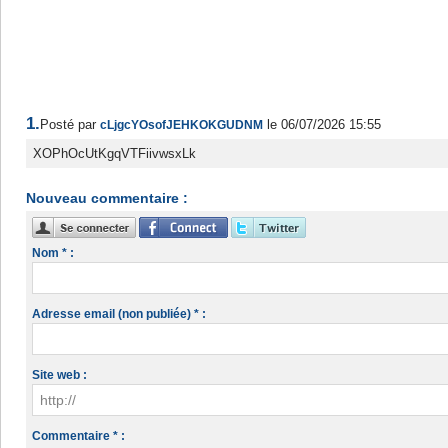
1.
Posté par
le 06/07/2026 15:55
cLjgcYOsofJEHKOKGUDNM
XOPhOcUtKgqVTFiivwsxLk
Nouveau commentaire :
Nom * :
Adresse email (non publiée) * :
Site web :
Commentaire * :