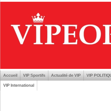
Accueil
VIP Sportifs
Actualité de VIP
VIP POLITI
VIP International