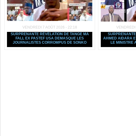
VENDREDI 7 AOÛT 2026 - 22:18
VENDREDI 7
SURPRENANTE RÉVÉLATION DE TANGE MA
SURPRENANTE 
FALL EX PASTEF USA DEMASQUE LES
AHMED AIDARA ET
JOURNALISTES CORROMPUS DE SONKO
LE MINISTRE