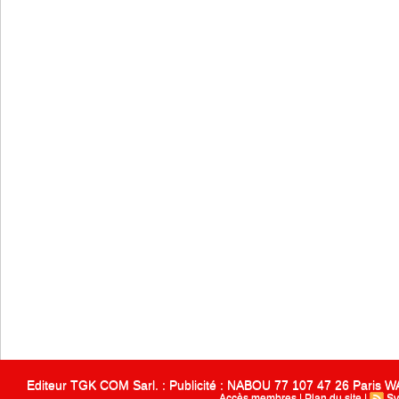
Editeur TGK COM Sarl. : Publicité : NABOU 77 107 47 26 Paris
Accès membres
|
Plan du site
|
Sy