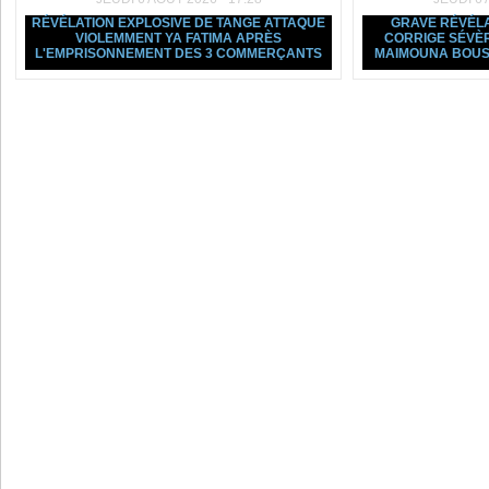
RÉVÉLATION EXPLOSIVE DE TANGE ATTAQUE
GRAVE RÉVÉLA
VIOLEMMENT YA FATIMA APRÈS
CORRIGE SÉVÈ
L'EMPRISONNEMENT DES 3 COMMERÇANTS
MAIMOUNA BOUS