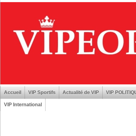
Accueil
VIP Sportifs
Actualité de VIP
VIP POLITI
VIP International