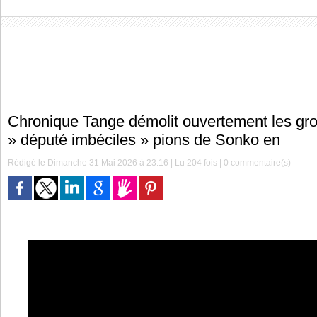
Chronique Tange démolit ouvertement les g
» député imbéciles » pions de Sonko en
Rédigé le Dimanche 31 Mai 2026 à 23:16 | Lu 204 fois |
0
commentaire(s)