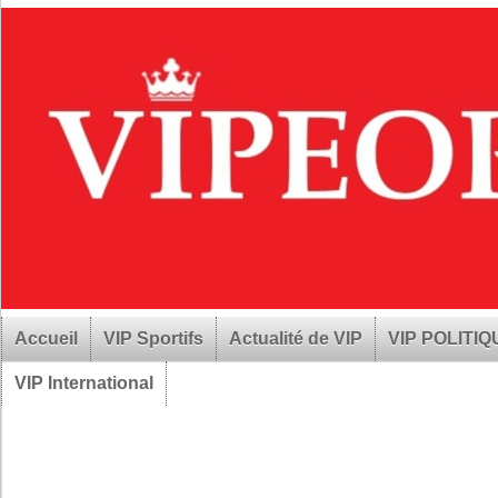
Accueil
VIP Sportifs
Actualité de VIP
VIP POLITI
VIP International