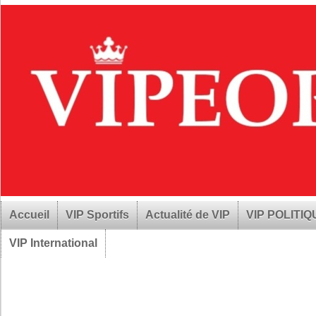
Accueil
VIP Sportifs
Actualité de VIP
VIP POLITI
VIP International