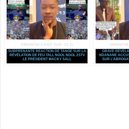
DIMANCHE 9 AOÛT 2026 - 01:11
DIMANCHE 9
SURPRENANTE RÉACTION DE TANGE SUR LA
GRAVE RÉVÉLA
RÉVÉLATION DE FEU TALL NGOL NGOL 2STV
NDANANE ACCU
LE PRÉSIDENT MACKY SALL
SUR L’ABROGAT