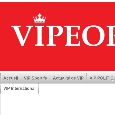
Accueil
VIP Sportifs
Actualité de VIP
VIP POLITI
VIP International