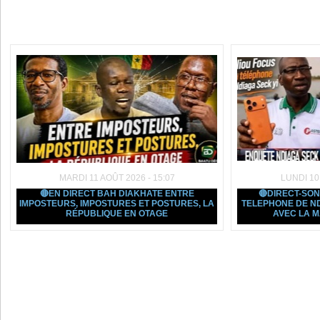
Dans la même rubrique :
MARDI 11 AOÛT 2026 - 15:07
LUNDI 10
🔴EN DIRECT BAH DIAKHATE ENTRE
🔴DIRECT-SO
IMPOSTEURS, IMPOSTURES ET POSTURES, LA
TELEPHONE DE ND
RÉPUBLIQUE EN OTAGE
AVEC LA M