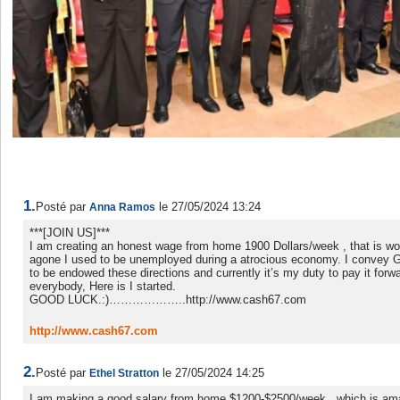
1.
Posté par
le 27/05/2024 13:24
Anna Ramos
***[JOIN US]***
I am creating an honest wage from home 1900 Dollars/week , that is wo
agone I used to be unemployed during a atrocious economy. I convey G
to be endowed these directions and currently it’s my duty to pay it forwa
everybody, Here is I started.
GOOD LUCK.:)………………..http://www.cash67.com
http://www.cash67.com
2.
Posté par
le 27/05/2024 14:25
Ethel Stratton
I am making a good salary from home $1200-$2500/week , which is ama