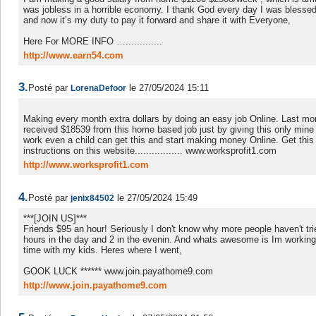
was jobless in a horrible economy. I thank God every day I was blessed
and now it’s my duty to pay it forward and share it with Everyone,
Here For MORE INFO ….............
http://www.earn54.com
3.
Posté par
le 27/05/2024 15:11
LorenaDefoor
Making every month extra dollars by doing an easy job Online. Last mo
received $18539 from this home based job just by giving this only mine
work even a child can get this and start making money Online. Get this
instructions on this website................. www.worksprofit1.com
http://www.worksprofit1.com
4.
Posté par
le 27/05/2024 15:49
jenix84502
***[JOIN US]***
Friends $95 an hour! Seriously I don't know why more people haven't trie
hours in the day and 2 in the evenin. And whats awesome is Im workin
time with my kids. Heres where I went,
GOOK LUCK ****** www.join.payathome9.com
http://www.join.payathome9.com