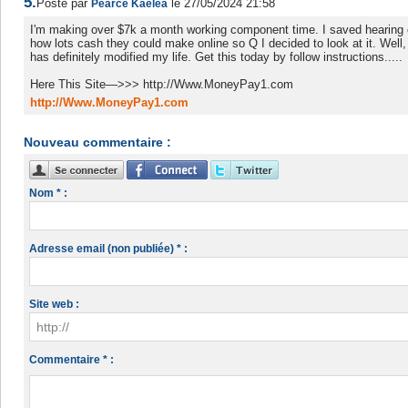
5.
Posté par
le 27/05/2024 21:58
Pearce Kaelea
I'm making over $7k a month working component time. I saved hearing 
how lots cash they could make online so Q I decided to look at it. Well, i
has definitely modified my life. Get this today by follow instructions.....
Here This Site—>>> http://Www.MoneyPay1.com
http://Www.MoneyPay1.com
Nouveau commentaire :
Nom * :
Adresse email (non publiée) * :
Site web :
Commentaire * :