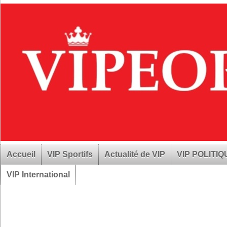
Accueil
VIP Sportifs
Actualité de VIP
VIP POLITI
VIP International