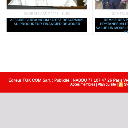
SAMEDI 8 AOÛT 2026 - 11:52
SAMEDI 8
AFFAIRE FARBA NGOM : C’EST DÉSORMAIS
REMISE DES 
AU PROCUREUR FINANCIER DE JOUER
PRYTANÉE MILI
SALUE UN MODÈLE
ET
Editeur TGK COM Sarl. : Publicité : NABOU 77 107 47 26 Paris
Accès membres
|
Plan du site
|
Sy