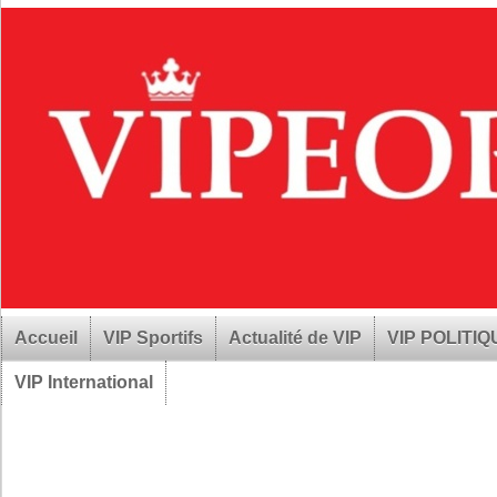
Accueil
VIP Sportifs
Actualité de VIP
VIP POLITI
VIP International