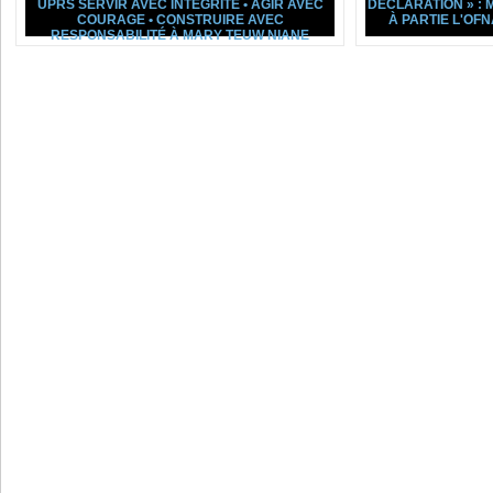
UPRS SERVIR AVEC INTÉGRITÉ • AGIR AVEC
DÉCLARATION » :
COURAGE • CONSTRUIRE AVEC
À PARTIE L'OF
RESPONSABILITÉ À MARY TEUW NIANE