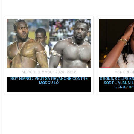
Dans la même rubrique :
MERCREDI 5 AOÛT 2026 - 23:16
MERCREDI 5
BOY NIANG 2 VEUT SA REVANCHE CONTRE
8 SONS, 8 CLIPS E
MODOU LÔ
SORT L'ALBUM L
CARRIÈRE, 