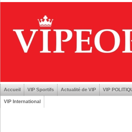
Accueil
VIP Sportifs
Actualité de VIP
VIP POLITI
VIP International