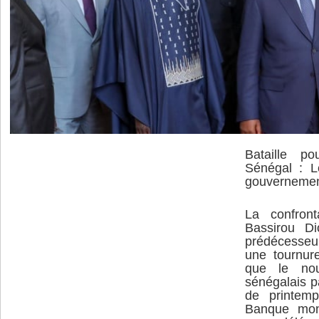
Bataille po
Sénégal : L
gouvernemen
La confront
Bassirou D
prédécesseu
une tournure
que le nou
sénégalais p
de printem
Banque mon