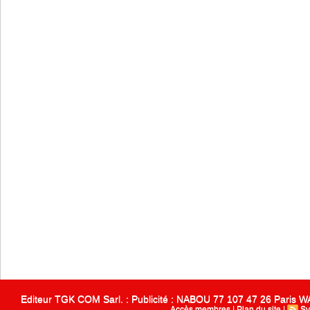
Editeur TGK COM Sarl. : Publicité : NABOU 77 107 47 26 Paris
Accès membres
|
Plan du site
|
Sy