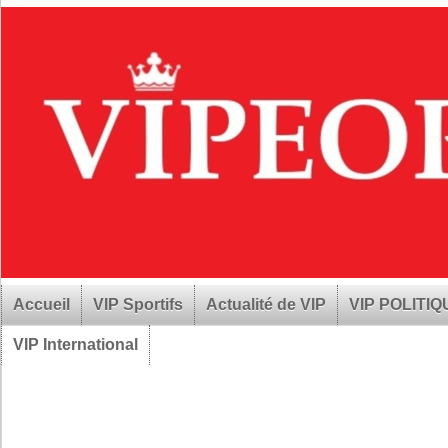
Accueil
VIP Sportifs
Actualité de VIP
VIP POLITI
VIP International