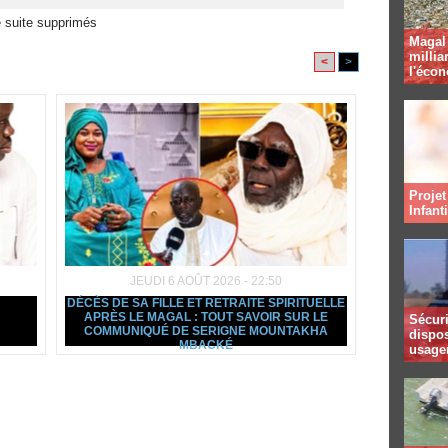
 suite supprimés
Magal 
millia
<
>
l'éco
Projet
Infant
JEUDI 6 AOÛT 2026 - 22:50
DÉCÈS DE SA FILLE ET RETRAITE SPIRITUELLE
APRÈS LE MAGAL : TOUT SAVOIR SUR LE
Sécuri
COMMUNIQUÉ DE SERIGNE MOUNTAKHA
dispos
MBACKÉ
usager