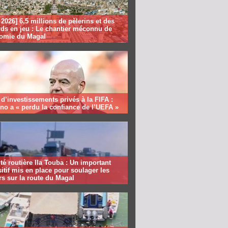
2026] 6,5 millions de pèlerins et des
rds en jeu : Le chantier méconnu de
nomie du Magal
 d’investissements privés à la FIFA :
ino a « perdu la confiance de l’UEFA »
té routière Ila Touba : Un important
itif mis en place pour soulager les
s sur la route du Magal