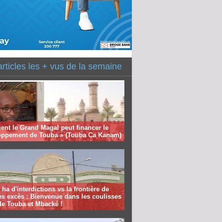
articles les + vus de la semaine
nt le Grand Magal peut financer le
oppement de Touba » (Touba Ca Kanam)
 ha d'interdictions vs la frontière de
es excès : Bienvenue dans les coulisses
de Touba et Mbacké !