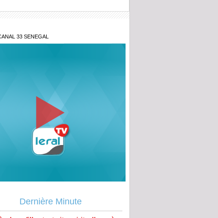
CANAL 33 SENEGAL
e au point d'Aby Ndour
s de sa fille et retraite spirituelle après
al : Tout savoir sur le communiqué de
Dernière Minute
e Mountakha Mbacké