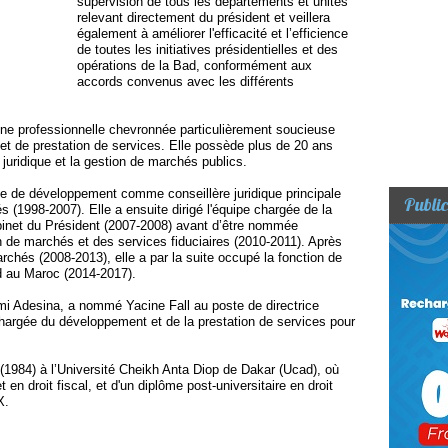
supervision de tous les départements et unités
relevant directement du président et veillera
également à améliorer l'efficacité et l’efficience
de toutes les initiatives présidentielles et des
opérations de la Bad, conformément aux
accords convenus avec les différents
une professionnelle chevronnée particulièrement soucieuse
et de prestation de services. Elle possède plus de 20 ans
juridique et la gestion de marchés publics.
ne de développement comme conseillère juridique principale
Public
s (1998-2007). Elle a ensuite dirigé l'équipe chargée de la
binet du Président (2007-2008) avant d’être nommée
 de marchés et des services fiduciaires (2010-2011). Après
archés (2008-2013), elle a par la suite occupé la fonction de
d au Maroc (2014-2017).
mi Adesina, a nommé Yacine Fall au poste de directrice
 chargée du développement et de la prestation de services pour
it (1984) à l’Université Cheikh Anta Diop de Dakar (Ucad), où
t en droit fiscal, et d'un diplôme post-universitaire en droit
X.