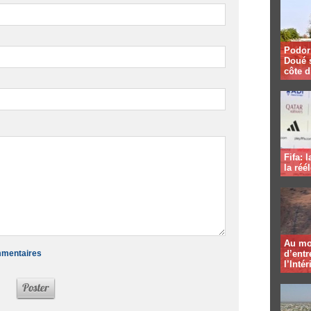
Podor 
Doué 
côte d
Fifa: 
la réé
Au mo
ommentaires
d’entr
l’Intér