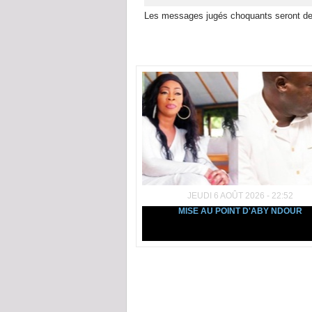
Les messages jugés choquants seront de
Dans la même rubrique :
JEUDI 6 AOÛT 2026 - 22:52
MISE AU POINT D'ABY NDOUR