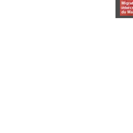
Migrat
interc
du Ma