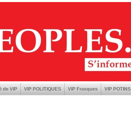
é de VIP
VIP POLITIQUES
VIP Frasques
VIP POTINS