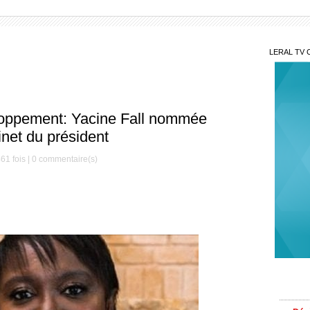
LERAL TV 
loppement: Yacine Fall nommée
inet du président
61 fois |
0
commentaire(s)
Mis
Décè
le Mag
Serign