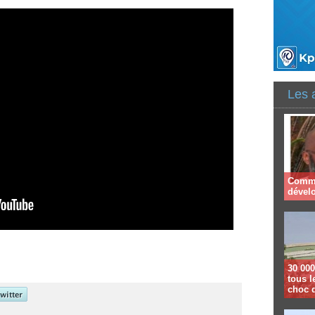
Les 
Comme
dével
30 000
tous l
choc 