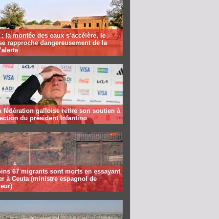
: la montée des eaux s’accélère, le
se rapproche dangereusement de la
’alerte
la fédération galloise retire son soutien à
lection du président Infantino
ins 67 migrants sont morts en essayant
er à Ceuta (ministre espagnol de
ieur)