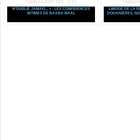
SAMEDI 8 AOÛT 2026 - 11:53
SAMEDI 8
N’OUBLIE JAMAIS... » : LES CONFIDENCES
LIMOGÉ DE LA D
INTIMES DE BAABA MAAL
DOUANIÈRES, ND