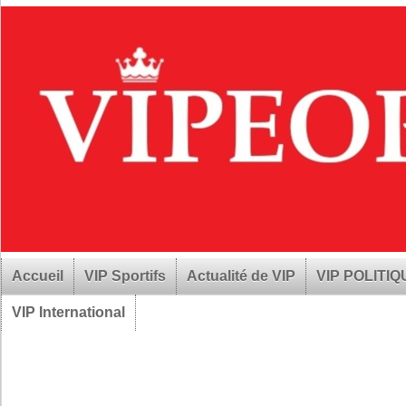
Accueil
VIP Sportifs
Actualité de VIP
VIP POLITI
VIP International