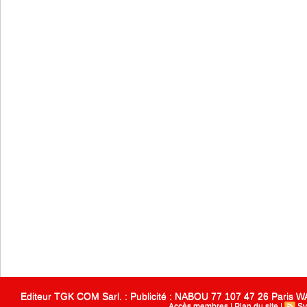
Editeur TGK COM Sarl. : Publicité : NABOU 77 107 47 26 Paris
Accès membres
|
Plan du site
|
Sy