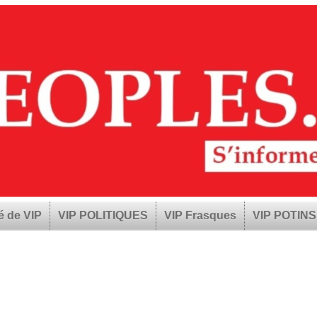
é de VIP
VIP POLITIQUES
VIP Frasques
VIP POTINS