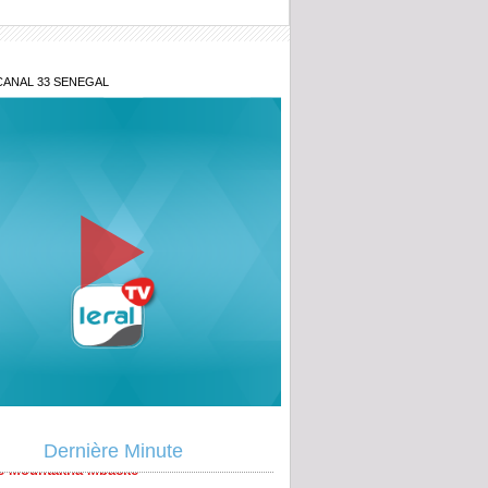
CANAL 33 SENEGAL
e au point d'Aby Ndour
s de sa fille et retraite spirituelle après
al : Tout savoir sur le communiqué de
e Mountakha Mbacké
ou Tivaouane : C'est parti pour le
Dernière Minute
ud 1448 H/2026
s : Après le rappel à l’ordre du