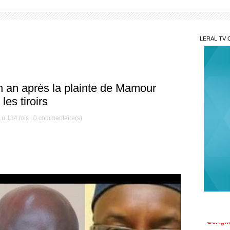
LERAL TV 
 un an après la plainte de Mamour
les tiroirs
u 134 fois |
0
commentaire(s)
Mis
Décè
le Mag
Serign
Gam
Maoulo
Thiè