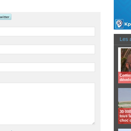
Les 
Comme
dével
30 000
tous l
choc 