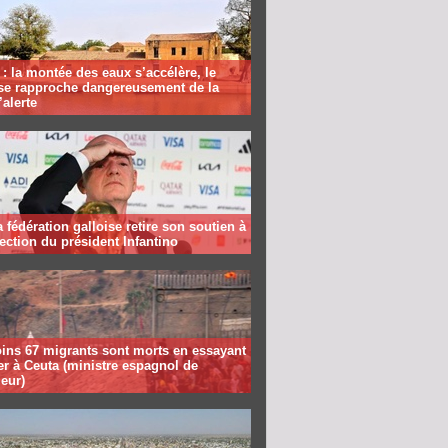
: la montée des eaux s’accélère, le
se rapproche dangereusement de la
’alerte
la fédération galloise retire son soutien à
lection du président Infantino
ins 67 migrants sont morts en essayant
er à Ceuta (ministre espagnol de
ieur)