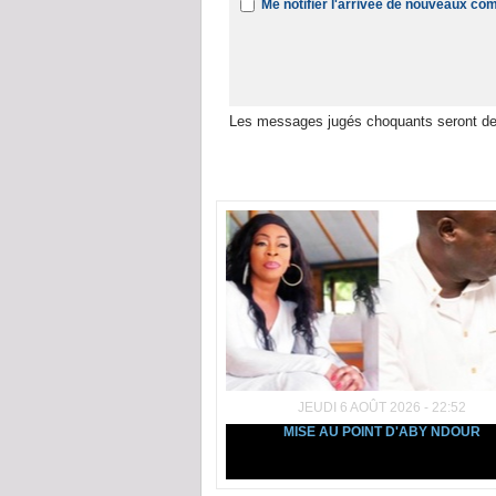
Me notifier l'arrivée de nouveaux c
Les messages jugés choquants seront de
Dans la même rubrique :
JEUDI 6 AOÛT 2026 - 22:52
MISE AU POINT D'ABY NDOUR