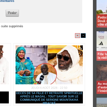
ommentaires
Podor 
Doué 
côte d
 suite supprimés
<
>
Fifa: 
la réé
Au mo
d’entr
JEUDI 6 AOÛT 2026 - 22:50
l’Intér
DÉCÈS DE SA FILLE ET RETRAITE SPIRITUELLE
APRÈS LE MAGAL : TOUT SAVOIR SUR LE
COMMUNIQUÉ DE SERIGNE MOUNTAKHA
MBACKÉ