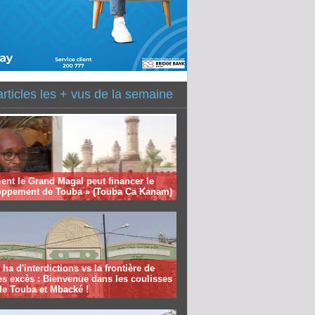
articles les + vus de la semaine
nt le Grand Magal peut financer le
oppement de Touba » (Touba Ca Kanam)
 ha d'interdictions vs la frontière de
es excès : Bienvenue dans les coulisses
de Touba et Mbacké !