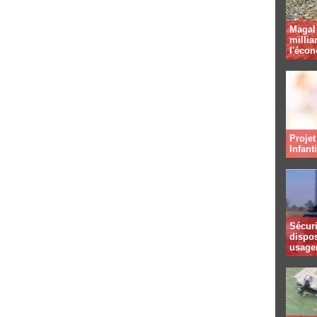
Magal 
millia
l'éco
Projet
Infant
Sécuri
dispos
usager