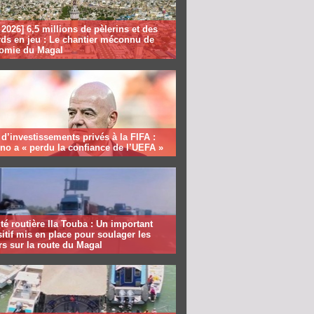
2026] 6,5 millions de pèlerins et des
rds en jeu : Le chantier méconnu de
nomie du Magal
 d’investissements privés à la FIFA :
ino a « perdu la confiance de l’UEFA »
té routière Ila Touba : Un important
itif mis en place pour soulager les
s sur la route du Magal