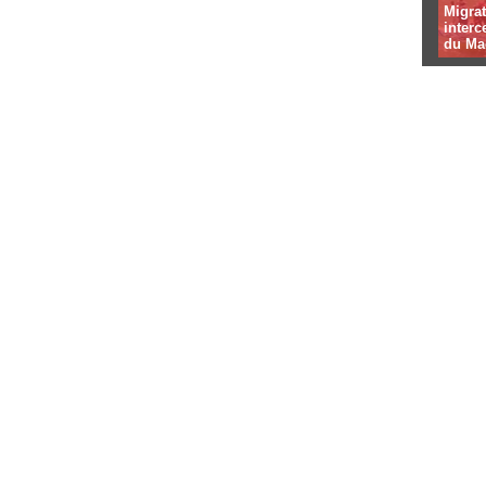
Migrat
interc
du Ma