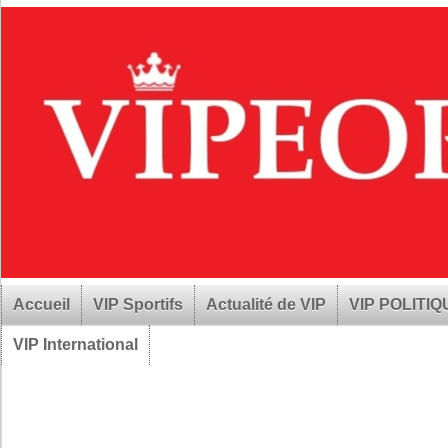
Accueil
VIP Sportifs
Actualité de VIP
VIP POLITI
VIP International