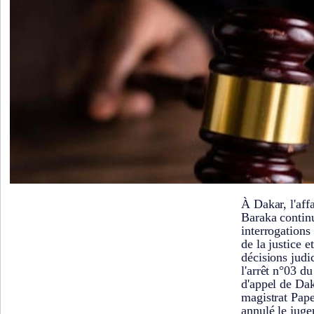
À Dakar, l'affa
Baraka continu
interrogations
de la justice e
décisions judic
l'arrêt n°03 d
d'appel de Dak
magistrat Pap
annulé le juge