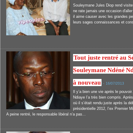
Souleymane Jules Diop rend visite
ne rate jamais une occasion d'aller
il aime causer avec les grandes p
leurs sages connaissances et cons
Tout juste rentré au 
Souleymane Ndéné Ndi
à nouveau
-
16/07/2013
Il y’a bien une vie après le pouvo
Ndiaye l’a très bien compris. Après
où il s’était rendu juste après la d
présidentielle 2012, l’ex Premier Mi
A peine rentré, le responsable libéral n’a pas...