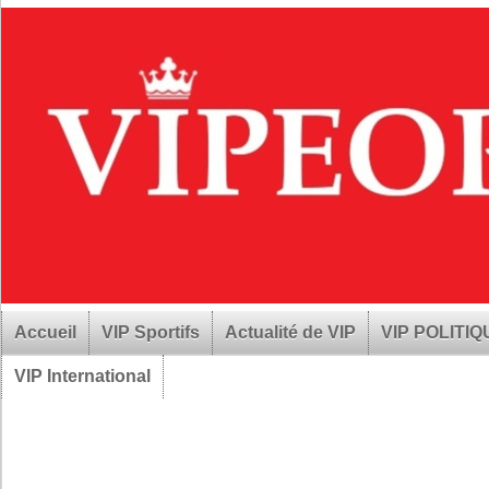
Accueil
VIP Sportifs
Actualité de VIP
VIP POLITI
VIP International