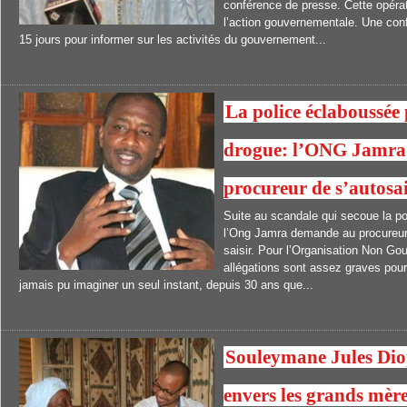
conférence de presse. Cette opérat
l’action gouvernementale. Une con
15 jours pour informer sur les activités du gouvernement...
La police éclaboussée 
drogue: l’ONG Jamra
procureur de s’autosai
Suite au scandale qui secoue la pol
l’Ong Jamra demande au procureur 
saisir. Pour l’Organisation Non Go
allégations sont assez graves pour 
jamais pu imaginer un seul instant, depuis 30 ans que...
Souleymane Jules Diop 
envers les grands mèr