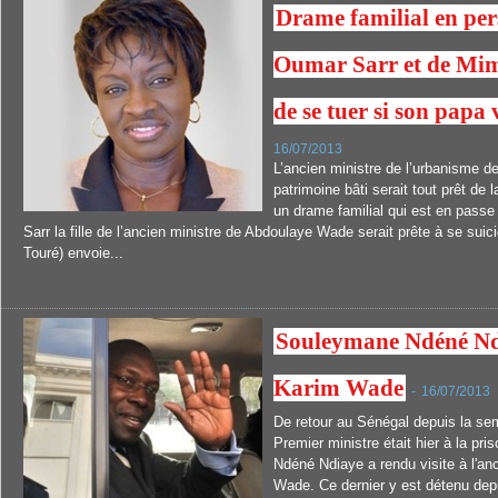
Drame familial en persp
Oumar Sarr et de Mi
de se tuer si son papa 
16/07/2013
L’ancien ministre de l’urbanisme de
patrimoine bâti serait tout prêt de 
un drame familial qui est en passe 
Sarr la fille de l’ancien ministre de Abdoulaye Wade serait prête à se sui
Touré) envoie...
Souleymane Ndéné Ndi
Karim Wade
-
16/07/2013
De retour au Sénégal depuis la sem
Premier ministre était hier à la p
Ndéné Ndiaye a rendu visite à l'anc
Wade. Ce dernier y est détenu depu