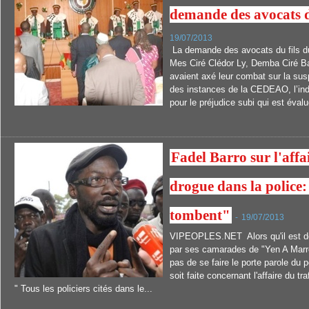
demande des avocats
19/07/2013
La demande des avocats du fils d
Mes Ciré Clédor Ly, Demba Ciré Ba
avaient axé leur combat sur la sus
des instances de la CEDEAO, l’in
pour le préjudice subi qui est évalu
Fadel Barro sur l'affai
drogue dans la police:
tombent"
-
19/07/2013
VIPEOPLES.NET Alors qu'il est d
par ses camarades de "Yen A Marr
pas de se faire le porte parole du 
soit faite concernant l'affaire du tr
" Tous les policiers cités dans le...