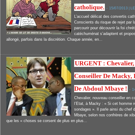
catholique.
-
15/07/2013 | LE
L’accueil délicat des convertis cat
Conscients du risque de rejet par la
parcourir pour découvrir la foi chré
catéchuménat s’adaptent et propo
allongé, parfois dans la discrétion. Chaque année, en...
URGENT : Chevalier,
Conseiller De Macky, 
De Abdoul Mbaye !
-
1
Chevalier, nouveau conseiller en 
l’Etat, à Macky : « Si cet homme 
sondages ». Il parle ainsi du chef
Mbaye, selon nos confrères de xib
que les « choses se corsent de plus en plus...