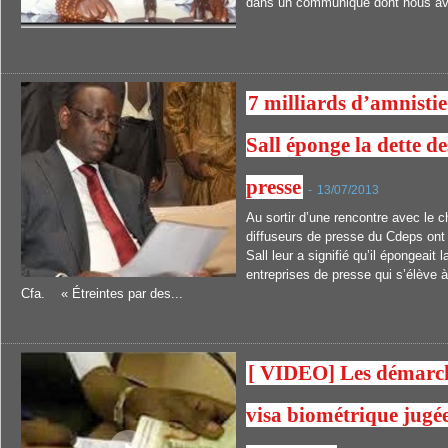
dans un communiqué dont nous avo
7 milliards d’amnistie
Sall éponge la dette de
presse
-
13/07/2013
Au sortir d’une rencontre avec le ch
diffuseurs de presse du Cdeps ont 
Sall leur a signifié qu’il épongeait 
entreprises de presse qui s’élève 
Cfa. « Étreintes par des...
[ VIDEO] Les démarch
visa biométrique jugée