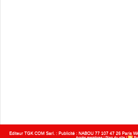
Editeur TGK COM Sarl. : Publicité : NABOU 77 107 47 26 Paris
Accès membres
|
Plan du site
|
Sy