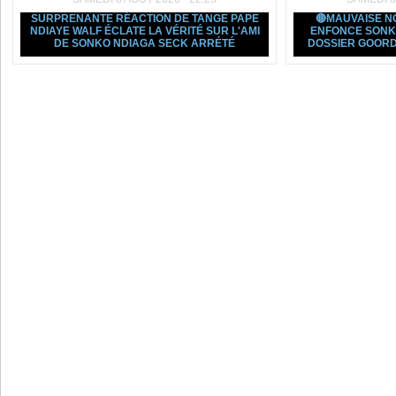
SURPRENANTE RÉACTION DE TANGE PAPE
🔴MAUVAISE N
NDIAYE WALF ÉCLATE LA VÉRITÉ SUR L'AMI
ENFONCE SONK
DE SONKO NDIAGA SECK ARRÉTÉ
DOSSIER GOORD