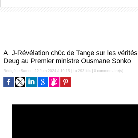
A. J-Révélation ch0c de Tange sur les vérités
Deug au Premier ministre Ousmane Sonko
Rédigé le Samedi 22 Juin 2024 à 19:15 | Lu 293 fois |
0
commentaire(s)