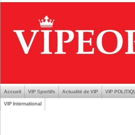
Accueil
VIP Sportifs
Actualité de VIP
VIP POLITI
VIP International