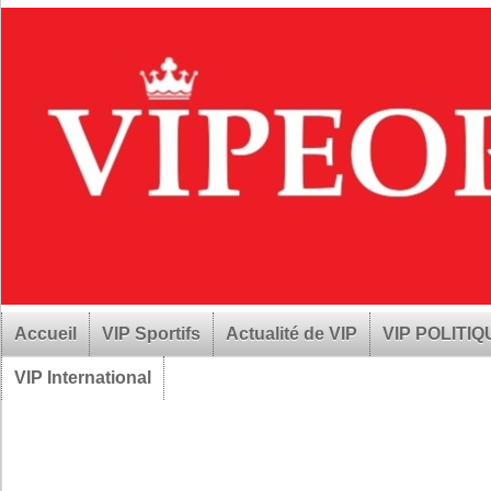
Accueil
VIP Sportifs
Actualité de VIP
VIP POLITI
VIP International