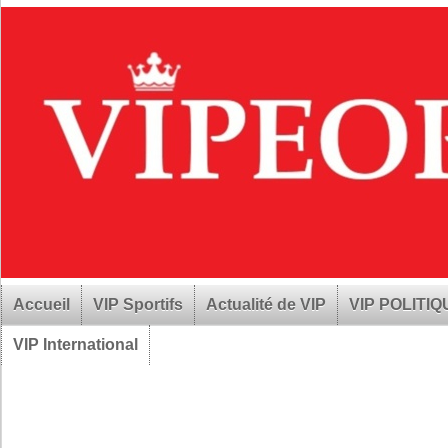
Accueil
VIP Sportifs
Actualité de VIP
VIP POLITI
VIP International