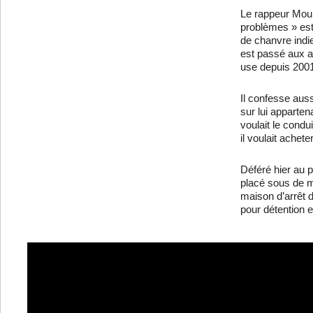
Le rappeur Mouh
problèmes » es
de chanvre indi
est passé aux av
use depuis 200
Il confesse aus
sur lui apparten
voulait le condu
il voulait acheter
Déféré hier au pa
placé sous de m
maison d’arrêt d
pour détention 