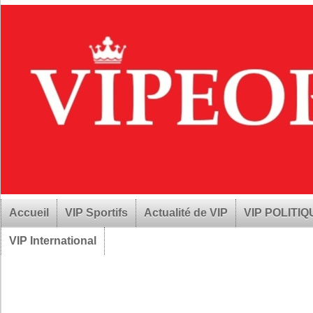
Accueil
VIP Sportifs
Actualité de VIP
VIP POLITI
VIP International