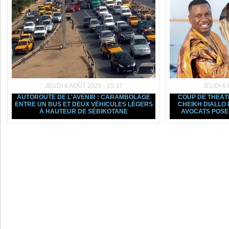
JEUDI 6 AOÛT 2026 - 15:37
JEUDI 6 
AUTOROUTE DE L'AVENIR : CARAMBOLAGE
COUP DE THÉÂTR
ENTRE UN BUS ET DEUX VÉHICULES LÉGERS
CHEIKH DIALLO 
À HAUTEUR DE SÉBIKOTANE
AVOCATS POSE