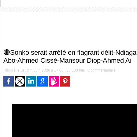
🔴Sonko serait arrété en flagrant délit-Ndia
Abo-Ahmed Cissé-Mansour Diop-Ahmed Ai
Rédigé le Jeudi 4 Juin 2026 à 17:08 | Lu 300 fois |
0
commentaire(s)