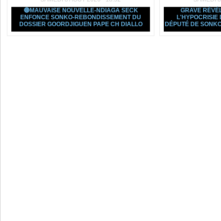
🔴MAUVAISE NOUVELLE-NDIAGA SECK
GRAVE RÉVÉL
ENFONCE SONKO-REBONDISSEMENT DU
L'HYPOCRISIE
DOSSIER GOORDJIGUEN PAPE CH DIALLO
DÉPUTÉ DE SONKO