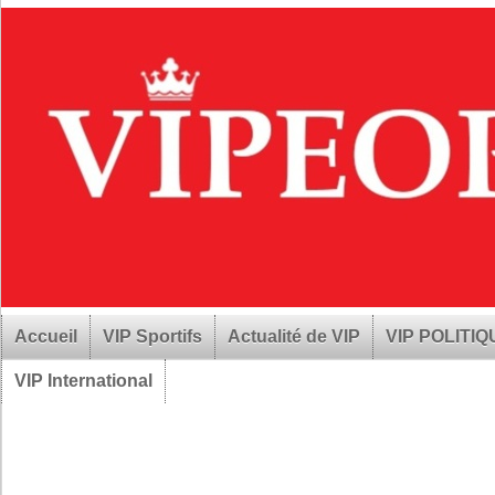
Accueil
VIP Sportifs
Actualité de VIP
VIP POLITI
VIP International