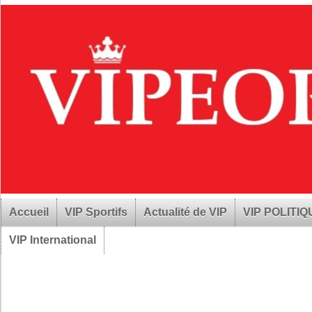
Accueil
VIP Sportifs
Actualité de VIP
VIP POLITI
VIP International