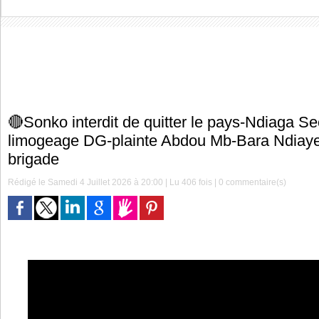
🔴Sonko interdit de quitter le pays-Ndiaga S
limogeage DG-plainte Abdou Mb-Bara Ndiaye 
brigade
Rédigé le Samedi 4 Juillet 2026 à 20:00 | Lu 406 fois |
0
commentaire(s)