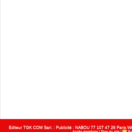
Editeur TGK COM Sarl. : Publicité : NABOU 77 107 47 26 Paris
Accès membres
|
Plan du site
|
Sy