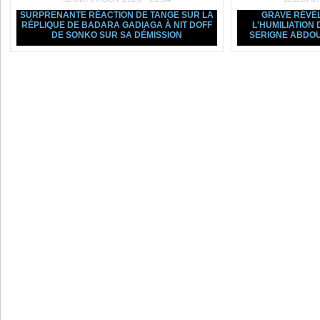
SURPRENANTE RÉACTION DE TANGE SUR LA
GRAVE RÉVÉL
RÉPLIQUE DE BADARA GADIAGA À NIT DOFF
L'HUMILIATION
DE SONKO SUR SA DÉMISSION
SERIGNE ABDOU