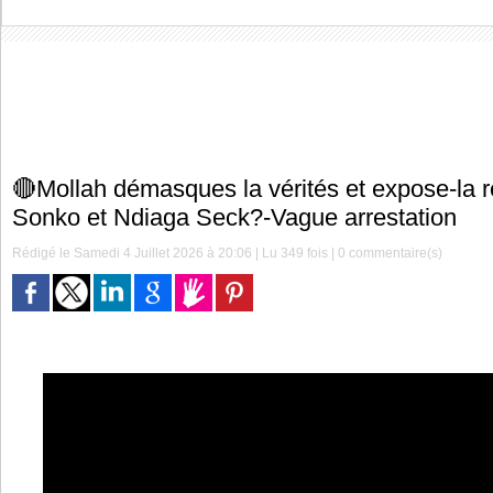
🔴Mollah démasques la vérités et expose-la 
Sonko et Ndiaga Seck?-Vague arrestation
Rédigé le Samedi 4 Juillet 2026 à 20:06 | Lu 349 fois |
0
commentaire(s)