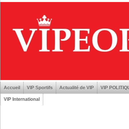
Accueil
VIP Sportifs
Actualité de VIP
VIP POLITI
VIP International