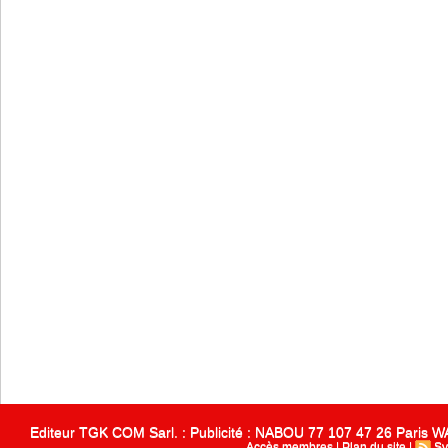
Editeur TGK COM Sarl. : Publicité : NABOU 77 107 47 26 Paris
Accès membres
|
Plan du site
|
Sy