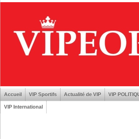
Accueil
VIP Sportifs
Actualité de VIP
VIP POLITI
VIP International