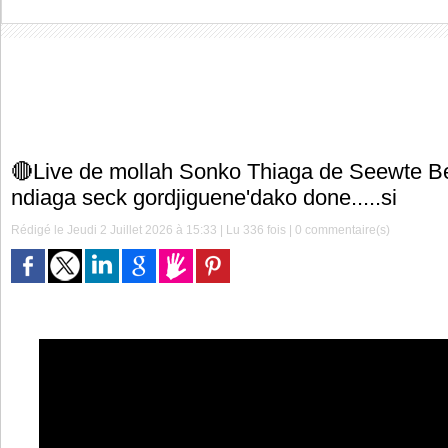
🔴Live de mollah Sonko Thiaga de Seewte B
ndiaga seck gordjiguene'dako done.....si
Rédigé le Jeudi 2 Juillet 2026 à 15:33 | Lu 336 fois |
0
commentaire(s)