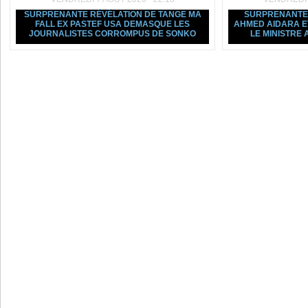
SURPRENANTE RÉVÉLATION DE TANGE MA
SURPRENANTE 
FALL EX PASTEF USA DEMASQUE LES
AHMED AIDARA ET
JOURNALISTES CORROMPUS DE SONKO
LE MINISTRE