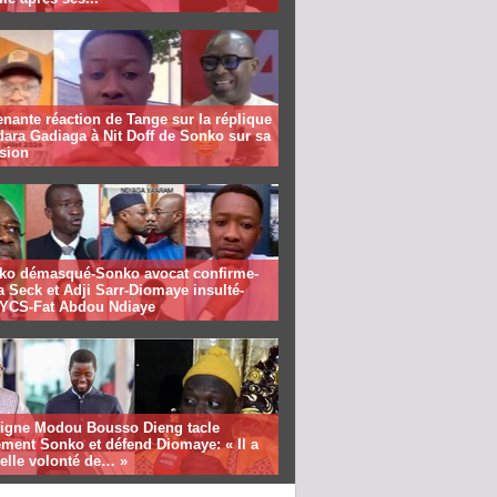
nante réaction de Tange sur la réplique
ara Gadiaga à Nit Doff de Sonko sur sa
sion
ko démasqué-Sonko avocat confirme-
 Seck et Adji Sarr-Diomaye insulté-
CS-Fat Abdou Ndiaye
rigne Modou Bousso Dieng tacle
ment Sonko et défend Diomaye: « Il a
elle volonté de… »