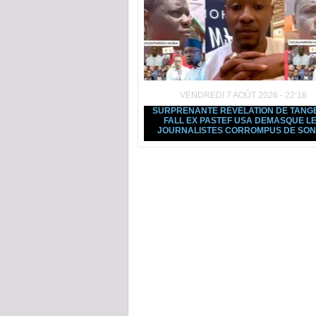
VENDREDI 7 AOÛT 2026 - 22:18
SURPRENANTE RÉVÉLATION DE TANG
FALL EX PASTEF USA DEMASQUE L
JOURNALISTES CORROMPUS DE SO