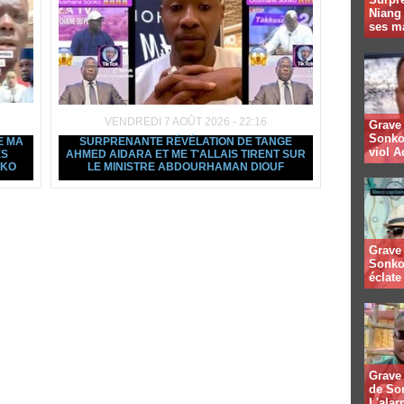
Niang
ses m
VENDREDI 7 AOÛT 2026 - 22:16
Grave 
Sonko
E MA
SURPRENANTE RÉVÉLATION DE TANGE
viol A
ES
AHMED AIDARA ET ME T'ALLAIS TIRENT SUR
NKO
LE MINISTRE ABDOURHAMAN DIOUF
Grave 
Sonko
éclate 
Grave 
de So
L'alar