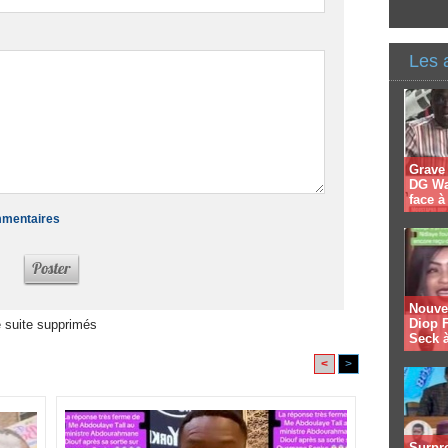
Les 
Grave
DG Wal
face 
ommentaires
Nouvel
Diop F
 suite supprimés
Seck à
<
>
Surpre