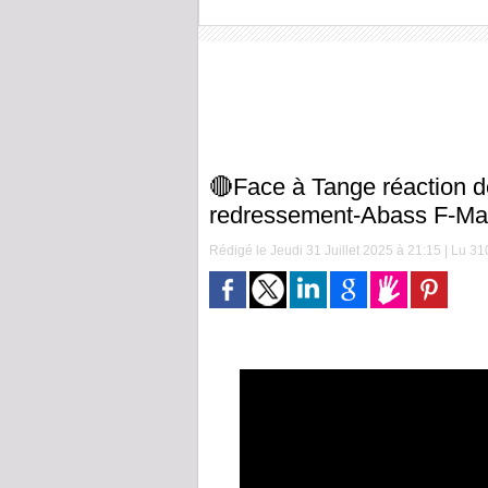
🔴Face à Tange réaction 
redressement-Abass F-M
Rédigé le Jeudi 31 Juillet 2025 à 21:15 | Lu 310