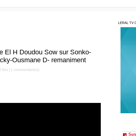
LERAL TV 
de El H Doudou Sow sur Sonko-
acky-Ousmane D- remaniment
 fois |
1
commentaire(s)
Sur
pastef
corrom