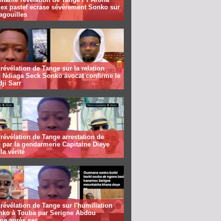
 ex pastef ecrase sévèrement Sonko sur
agouilles
révélation de Tange sur la relation
 Ndiaga Seck Sonko avocat confirme le
dji Sarr
révélation de Tange arrestation de
 par la gendarmerie Capitaine Dieye
la vérité
révélation de Tange sur l'humiliation
nko à Touba par Serigne Abdou
me après ses...