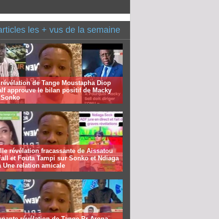
articles les + vus de la semaine
 révélation de Tange Moustapha Diop
f approuve le bilan positif de Macky
à Sonko
le révélation fracassante de Aissatou
all et Fouta Tampi sur Sonko et Ndiaga
 Une relation amicale
nante révélation de Tange Pr Arona