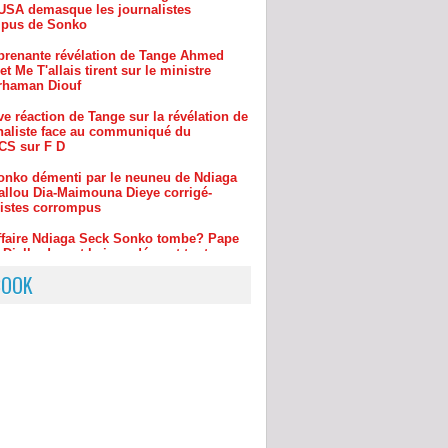
prenante révélation de Tange Ahmed
et Me T'allais tirent sur le ministre
rhaman Diouf
e réaction de Tange sur la révélation de
rnaliste face au communiqué du
S sur F D
onko démenti par le neuneu de Ndiaga
allou Dia-Maimouna Dieye corrigé-
listes corrompus
ffaire Ndiaga Seck Sonko tombe? Pape
 Diallo devant le juge dément tout
prenante réaction de Tange sur la
ue de Badara Gadiaga à Nit Doff de
sur sa démission
BOOK