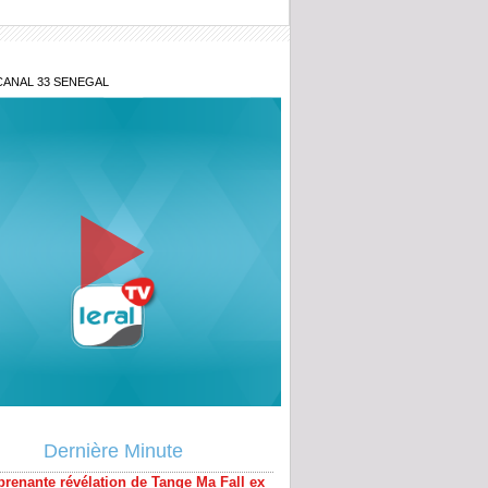
CANAL 33 SENEGAL
prenante révélation de Tange Ma Fall ex
 USA demasque les journalistes
Dernière Minute
pus de Sonko