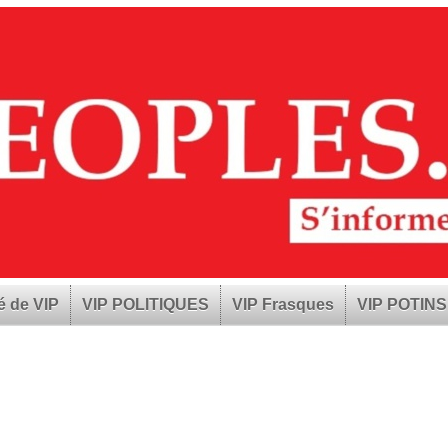
é de VIP
VIP POLITIQUES
VIP Frasques
VIP POTINS