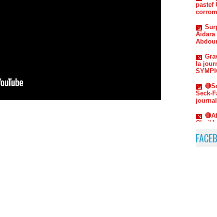
Sur
Aidara 
Abdou
Grav
la jou
SYMPIC
🔴S
Seck-F
journa
🔴A
Cheikh
Sur
répliq
Sonko 
FACE