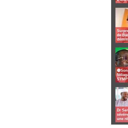
Surpre
de Bad
démis
🔴Son
Ndiaga
SYMPY
Dr Se
sévère
une ré