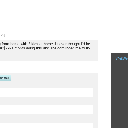
:23
g from home with 2 kids at home. I never thought I'd be
ver $27ka month doing this and she convinced me to try.
Public