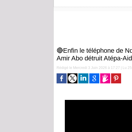
🔴Enfin le téléphone de N
Amir Abo détruit Atépa-Aid
Rédigé le Mercredi 3 Juin 2026 à 17:27 | Lu 259