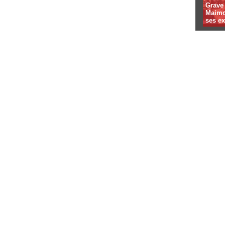
Grave 
Maimo
ses e