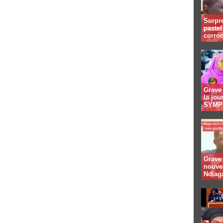
Surpre
paste
corro
Grave 
la jo
SYMPI
Grave 
nouve
Ndiaga