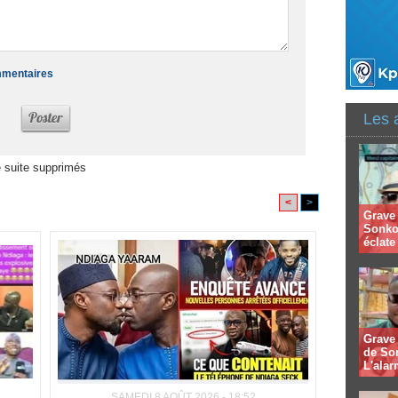
ommentaires
Les 
 suite supprimés
<
>
Grave 
Sonko
éclate 
Grave 
de So
L'alar
SAMEDI 8 AOÛT 2026 - 18:52