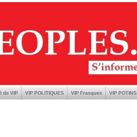
é de VIP
VIP POLITIQUES
VIP Frasques
VIP POTINS