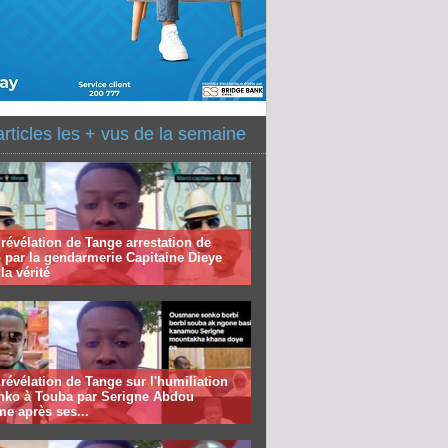
articles les + vus de la semaine
révélation de Tange arrestation de
 par la gendarmerie Capitaine Dieye
la vérité
révélation de Tange sur l'humiliation
nko à Touba par Serigne Abdou
me après ses...