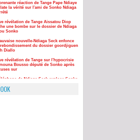
ve révélation de Tange Aissatou Diop
âche une bombe sur le dossier de Ndiaga
ou Sonko
auvaise nouvelle-Ndiaga Seck enfonce
rebondissement du dossier goordjiguen
h Diallo
e révélation de Tange sur l'hypocrisie
mouna Bousso député de Sonko après
cuses sur
éléphone de Ndiaga Seck explose-Sonko
?Pape Cheikh Diallo& cie-Pape Ndiaye-
aimouna Bou
ve révélation de Tange sur la mauvaise
le pour Sonko le téléphone de son ami
BOOK
 Seck ..