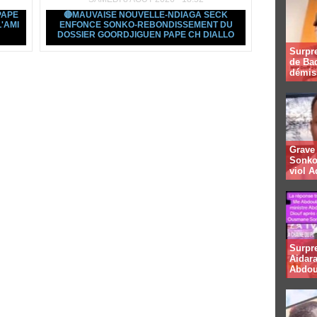
PAPE
🔴MAUVAISE NOUVELLE-NDIAGA SECK
'AMI
ENFONCE SONKO-REBONDISSEMENT DU
DOSSIER GOORDJIGUEN PAPE CH DIALLO
Surpre
de Bad
démis
Grave 
Sonko
viol A
Surpr
Aidara
Abdou