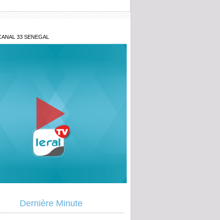
CANAL 33 SENEGAL
prenante réaction de Tange Pape Ndiaye
Dernière Minute
late la vérité sur l'ami de Sonko Ndiaga
rété