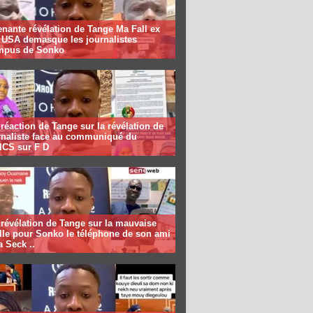
nante révélation de Tange Ma Fall ex
f USA demasque les journalistes
mpus de Sonko
réaction de Tange sur la révélation de
urnaliste face au communiqué du
CS sur F D
révélation de Tange sur la mauvaise
lle pour Sonko le téléphone de son ami
 Seck ..