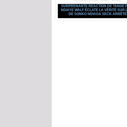
SURPRENANTE RÉACTION DE TANGE 
NDIAYE WALF ÉCLATE LA VÉRITÉ SUR L
DE SONKO NDIAGA SECK ARRÉTÉ