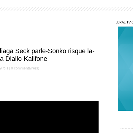
LERAL TV 
diaga Seck parle-Sonko risque la-
a Diallo-Kalifone
 fois |
0
commentaire(s)
Sur
Walf éc
Seck ar