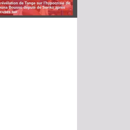
révélation de Tange sur l'hypocrisie de
una Bousso député de Sonko après
xcuses sur