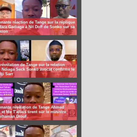
nante réaction de Tange sur la réplique
ara Gadiaga à Nit Doff de Sonko sur sa
sion
révélation de Tange sur la relation
 Ndiaga Seck Sonko avocat confirme le
dji Sarr
enante révélation de Tange Ahmed
 et Me T'allais tirent sur le ministre
rhaman Diouf