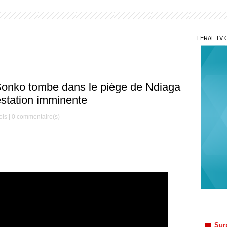
LERAL TV 
o tombe dans le piège de Ndiaga
réstation imminente
ois |
0
commentaire(s)
Sur
Walf éc
Seck ar