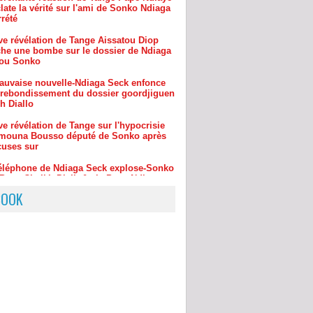
ve révélation de Tange Aissatou Diop
âche une bombe sur le dossier de Ndiaga
ou Sonko
auvaise nouvelle-Ndiaga Seck enfonce
rebondissement du dossier goordjiguen
h Diallo
e révélation de Tange sur l'hypocrisie
mouna Bousso député de Sonko après
cuses sur
éléphone de Ndiaga Seck explose-Sonko
?Pape Cheikh Diallo& cie-Pape Ndiaye-
aimouna Bou
ve révélation de Tange sur la mauvaise
le pour Sonko le téléphone de son ami
 Seck ..
BOOK