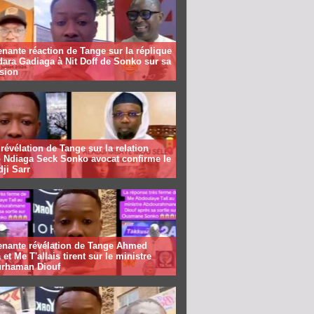
nante réaction de Tange sur la réplique
ara Gadiaga à Nit Doff de Sonko sur sa
sion
révélation de Tange sur la relation
 Ndiaga Seck Sonko avocat confirme le
dji Sarr
enante révélation de Tange Ahmed
 et Me T'allais tirent sur le ministre
rhaman Diouf