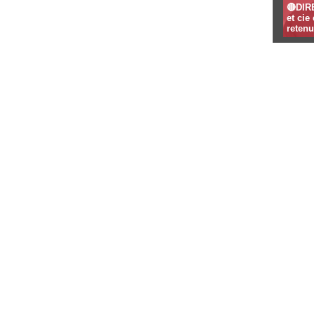
🔴DIR
et ci
retenu