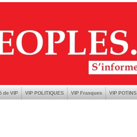
é de VIP
VIP POLITIQUES
VIP Frasques
VIP POTINS