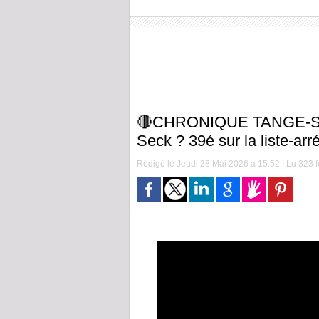
🔴CHRONIQUE TANGE-Sonk
Seck ? 39é sur la liste-ar
Rédigé le Jeudi 28 Mai 2026 à 15:52 | Lu 323 f