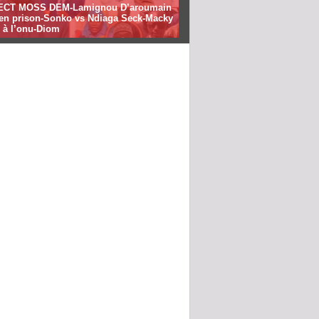
ECT MOSS DEM-Lamignou D’aroumain
e en prison-Sonko vs Ndiaga Seck-Macky
 à l’onu-Diom