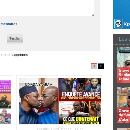
ommentaires
Les 
 suite supprimés
<
>
Grave 
Sonko
éclate 
Grave 
de So
L'alar
SAMEDI 8 AOÛT 2026 - 18:52