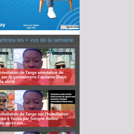
articles les + vus de la semaine
révélation de Tange arrestation de
 par la gendarmerie Capitaine Dieye
la vérité
révélation de Tange sur l'humiliation
nko à Touba par Serigne Abdou
me après ses...