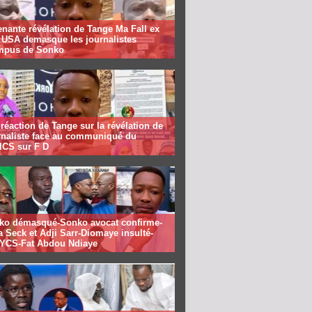
nante révélation de Tange Ma Fall ex
f USA demasque les journalistes
mpus de Sonko
réaction de Tange sur la révélation de
urnaliste face au communiqué du
CS sur F D
ko démasqué-Sonko avocat confirme-
 Seck et Adji Sarr-Diomaye insulté-
CS-Fat Abdou Ndiaye