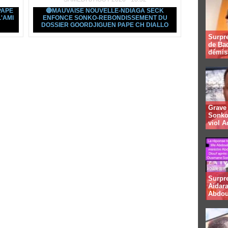
PAPE
🔴MAUVAISE NOUVELLE-NDIAGA SECK
'AMI
ENFONCE SONKO-REBONDISSEMENT DU
DOSSIER GOORDJIGUEN PAPE CH DIALLO
Surpre
de Bad
démis
Grave 
Sonko
viol A
Surpr
Aidara
Abdou