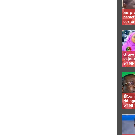
Surpre
paste
corro
Grave 
la jo
SYMPI
🔴Son
Ndiaga
SYMPY