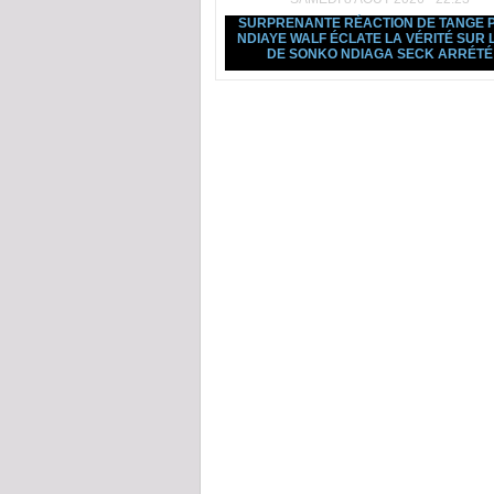
SURPRENANTE RÉACTION DE TANGE 
NDIAYE WALF ÉCLATE LA VÉRITÉ SUR L
DE SONKO NDIAGA SECK ARRÉTÉ