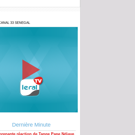
CANAL 33 SENEGAL
prenante réaction de Tange Pape Ndiaye
late la vérité sur l'ami de Sonko Ndiaga
Dernière Minute
rété