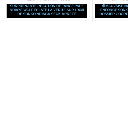
SURPRENANTE RÉACTION DE TANGE PAPE
🔴MAUVAISE N
NDIAYE WALF ÉCLATE LA VÉRITÉ SUR L'AMI
ENFONCE SONK
DE SONKO NDIAGA SECK ARRÉTÉ
DOSSIER GOORD