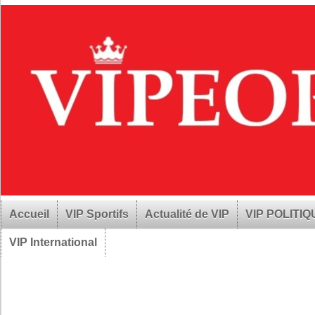
Accueil
VIP Sportifs
Actualité de VIP
VIP POLITI
VIP International