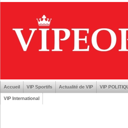
Accueil
VIP Sportifs
Actualité de VIP
VIP POLITI
VIP International