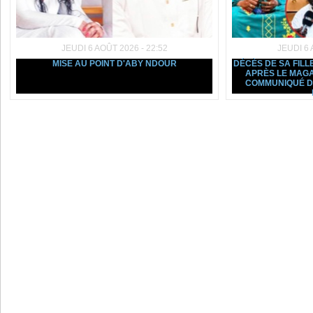
JEUDI 6 AOÛT 2026 - 22:52
JEUDI 6 
MISE AU POINT D'ABY NDOUR
DÉCÈS DE SA FILL
APRÈS LE MAGA
COMMUNIQUÉ D